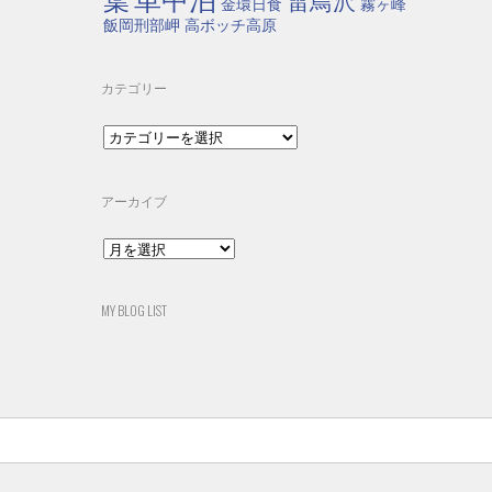
葉
雷鳥沢
金環日食
霧ヶ峰
飯岡刑部岬
高ボッチ高原
カテゴリー
カ
テ
ゴ
リ
アーカイブ
ー
ア
ー
カ
イ
MY BLOG LIST
ブ