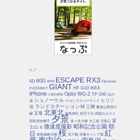
タグ
ESCAPE RX3
60D
6D
APPI
FlexScan
GIANT
HF G10
IKEA
EV2334W-T
iPhone
Optio WG-2
TP-200
J BOARD
ほの
シュノーケル
ヒリゾ
湯
ナガシマスパーランド
ランドステーションＭ
浜
三脚
亀老山展望公
北東北
五竜
園
厳島神社
四万十川
四国カルスト
夕景
富
国民宿舎椰子
多々良大橋
大三島
宮島口
朝
微速度撮影
昭和記念公園
士山
岳
桜
紅
日
来島海峡大橋
沈下橋
浩庵キャンプ場
車中泊