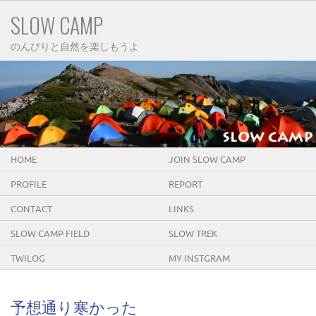
SLOW CAMP
のんびりと自然を楽しもうよ
HOME
JOIN SLOW CAMP
PROFILE
REPORT
CONTACT
LINKS
SLOW CAMP FIELD
SLOW TREK
TWILOG
MY INSTGRAM
予想通り寒かった