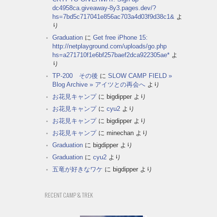
dc4958ca.giveaway-8y3.pages.dev/?
hs=7bd5c717041e856ac703a4d03f9d38c1&
よ
り
Graduation
に
Get free iPhone 15:
http://netplayground.com/uploads/go.php
hs=a271710f1e6bf257baef2dca922305ae*
よ
り
TP-200 その後
に
SLOW CAMP FIELD »
Blog Archive » アイツとの再会へ
より
お花見キャンプ
に
bigdipper
より
お花見キャンプ
に
cyu2
より
お花見キャンプ
に
bigdipper
より
お花見キャンプ
に
minechan
より
Graduation
に
bigdipper
より
Graduation
に
cyu2
より
五竜が好きなワケ
に
bigdipper
より
RECENT CAMP & TREK