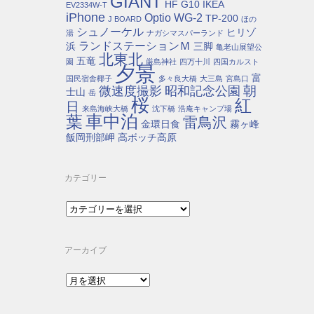
GIANT
HF G10
IKEA
EV2334W-T
iPhone
Optio WG-2
TP-200
J BOARD
ほの
シュノーケル
ヒリゾ
湯
ナガシマスパーランド
ランドステーションＭ
浜
三脚
亀老山展望公
北東北
五竜
園
厳島神社
四万十川
四国カルスト
夕景
富
国民宿舎椰子
多々良大橋
大三島
宮島口
朝
微速度撮影
昭和記念公園
士山
岳
桜
紅
日
来島海峡大橋
沈下橋
浩庵キャンプ場
車中泊
葉
雷鳥沢
金環日食
霧ヶ峰
飯岡刑部岬
高ボッチ高原
カテゴリー
カ
テ
ゴ
リ
アーカイブ
ー
ア
ー
カ
イ