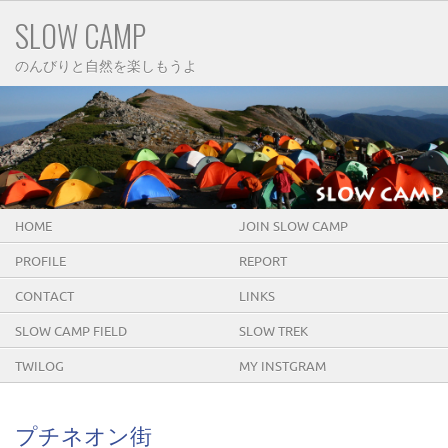
SLOW CAMP
のんびりと自然を楽しもうよ
HOME
JOIN SLOW CAMP
PROFILE
REPORT
CONTACT
LINKS
SLOW CAMP FIELD
SLOW TREK
TWILOG
MY INSTGRAM
プチネオン街