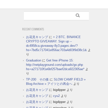
RECENT COMMENTS
お花見キャンプ
に
+ 2 BTC. BINANCE
CRYPTO GIVEAWAY. Sign up --
dc4958ca.giveaway-8y3.pages.dev/?
hs=7bd5c717041e856ac703a4d03f9d38c1&
よ
り
Graduation
に
Get free iPhone 15:
http://netplayground.com/uploads/go.php
hs=a271710f1e6bf257baef2dca922305ae*
よ
り
TP-200 その後
に
SLOW CAMP FIELD »
Blog Archive » アイツとの再会へ
より
お花見キャンプ
に
bigdipper
より
お花見キャンプ
に
cyu2
より
お花見キャンプ
に
bigdipper
より
お花見キャンプ
に
minechan
より