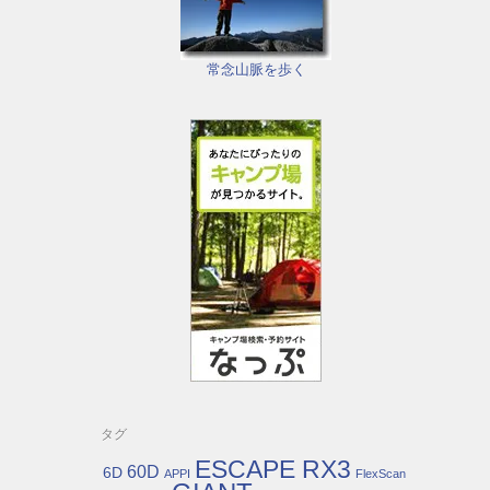
常念山脈を歩く
タグ
ESCAPE RX3
60D
6D
APPI
FlexScan