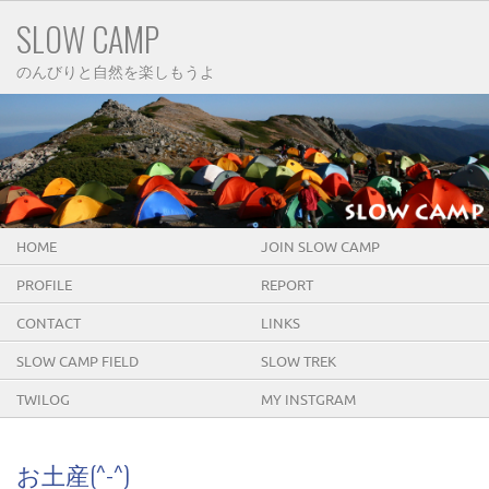
SLOW CAMP
のんびりと自然を楽しもうよ
HOME
JOIN SLOW CAMP
PROFILE
REPORT
CONTACT
LINKS
SLOW CAMP FIELD
SLOW TREK
TWILOG
MY INSTGRAM
お土産(^-^)