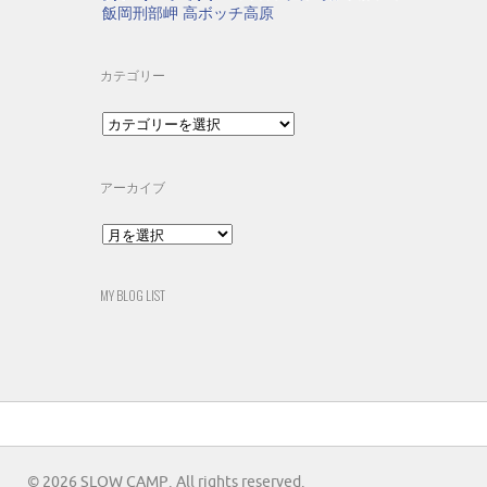
飯岡刑部岬
高ボッチ高原
カテゴリー
カ
テ
ゴ
リ
アーカイブ
ー
ア
ー
カ
イ
MY BLOG LIST
ブ
© 2026 SLOW CAMP. All rights reserved.