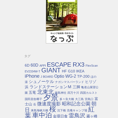
タグ
ESCAPE RX3
60D
6D
APPI
FlexScan
GIANT
HF G10
IKEA
EV2334W-T
iPhone
Optio WG-2
TP-200
J BOARD
ほの
シュノーケル
ヒリゾ
湯
ナガシマスパーランド
ランドステーションＭ
浜
三脚
亀老山展望公
北東北
五竜
園
厳島神社
四万十川
四国カルスト
夕景
富
国民宿舎椰子
多々良大橋
大三島
宮島口
朝
微速度撮影
昭和記念公園
士山
岳
桜
紅
日
来島海峡大橋
沈下橋
浩庵キャンプ場
車中泊
葉
雷鳥沢
金環日食
霧ヶ峰