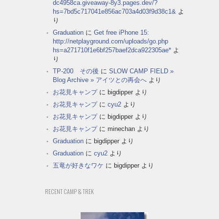
dc4958ca.giveaway-8y3.pages.dev/?
hs=7bd5c717041e856ac703a4d03f9d38c1&
よ
り
Graduation
に
Get free iPhone 15:
http://netplayground.com/uploads/go.php
hs=a271710f1e6bf257baef2dca922305ae*
よ
り
TP-200 その後
に
SLOW CAMP FIELD »
Blog Archive » アイツとの再会へ
より
お花見キャンプ
に
bigdipper
より
お花見キャンプ
に
cyu2
より
お花見キャンプ
に
bigdipper
より
お花見キャンプ
に
minechan
より
Graduation
に
bigdipper
より
Graduation
に
cyu2
より
五竜が好きなワケ
に
bigdipper
より
RECENT CAMP & TREK