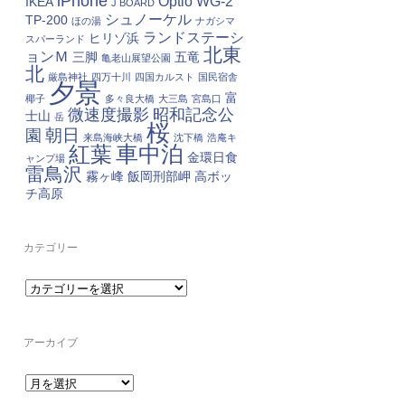
iPhone
Optio WG-2
IKEA
J BOARD
シュノーケル
TP-200
ほの湯
ナガシマ
ランドステーシ
ヒリゾ浜
スパーランド
北東
ョンＭ
三脚
五竜
亀老山展望公園
北
厳島神社
四万十川
四国カルスト
国民宿舎
夕景
富
椰子
多々良大橋
大三島
宮島口
微速度撮影
昭和記念公
士山
岳
桜
朝日
園
来島海峡大橋
沈下橋
浩庵キ
車中泊
紅葉
金環日食
ャンプ場
雷鳥沢
霧ヶ峰
飯岡刑部岬
高ボッ
チ高原
カテゴリー
カ
テ
ゴ
リ
ー
アーカイブ
ア
ー
カ