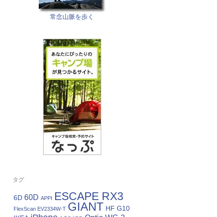
常念山脈を歩く
タグ
ESCAPE RX3
60D
6D
APPI
GIANT
HF G10
FlexScan EV2334W-T