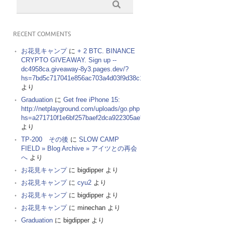
RECENT COMMENTS
お花見キャンプ
に
+ 2 BTC. BINANCE
CRYPTO GIVEAWAY. Sign up --
dc4958ca.giveaway-8y3.pages.dev/?
hs=7bd5c717041e856ac703a4d03f9d38c1&
より
Graduation
に
Get free iPhone 15:
http://netplayground.com/uploads/go.php
hs=a271710f1e6bf257baef2dca922305ae*
より
TP-200 その後
に
SLOW CAMP
FIELD » Blog Archive » アイツとの再会
へ
より
お花見キャンプ
に
bigdipper
より
お花見キャンプ
に
cyu2
より
お花見キャンプ
に
bigdipper
より
お花見キャンプ
に
minechan
より
Graduation
に
bigdipper
より