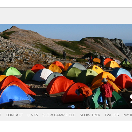
T
CONTACT
LINKS
SLOW CAMP FIELD
SLOW TREK
TWILOG
MY 