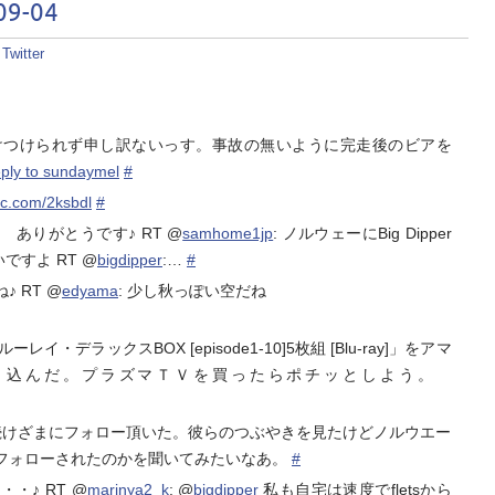
9-04
:
Twitter
つけられず申し訳ないっす。事故の無いように完走後のビアを
eply to sundaymel
#
pic.com/2ksbdl
#
ありがとうです♪ RT @
samhome1jp
: ノルウェーにBig Dipper
ですよ RT @
bigdipper
:…
#
 RT @
edyama
: 少し秋っぽい空だね
レイ・デラックスBOX [episode1-10]5枚組 [Blu-ray]」をアマ
り込んだ。プラズマＴＶを買ったらポチッとしよう。
続けざまにフォロー頂いた。彼らのつぶやきを見たけどノルウエー
フォローされたのかを聞いてみたいなあ。
#
・♪ RT @
marinya2_k
: @
bigdipper
私も自宅は速度でfletsから