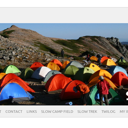
T
CONTACT
LINKS
SLOW CAMP FIELD
SLOW TREK
TWILOG
MY 