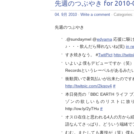
先週のつぶやき for 2010-0
04. 9月 2010
·
Write a comment
· Categories
先週のつぶやき
.@sundaymel @
edyama
応援に駆け
♪・・・飲んだら帰れないね(笑)
in r
すき焼きなう。 #
TwitPict
http://twit
いよいよ僕もデビューですか（笑） 
Recordsというレーベルがあるみたい
衝動買いで暑気払いが出来たのですね♪
http://twitpic.com/2kqov4
#
本日発売の「BBC EARTH ライフ ブルー
ゾンの欲しいものリストに放
http://ow.ly/2yTHu
#
オスロ在住と思われる4人の方から
語なんてさっぱり。どういう端緒で
むむ。またしても裏技が（笑）僕も・