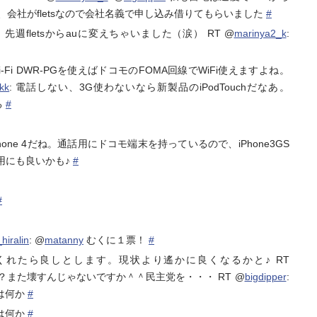
、会社がfletsなので会社名義で申し込み借りてもらいました
#
fletsからauに変えちゃいました（涙） RT @
marinya2_k
:
Wi-Fi DWR-PGを使えばドコモのFOMA回線でWiFi使えますよね。
kk
: 電話しない、3G使わないなら新製品のiPodTouchだなあ。
る
#
iPhone 4だね。通話用にドコモ端末を持っているので、iPhone3GS
用にも良いかも♪
#
#
hiralin
: @
matanny
むくに１票！
#
れたら良しとします。現状より遙かに良くなるかと♪ RT
ね？また壊すんじゃないですか＾＾民主党を・・・ RT @
bigdipper
:
は何か
#
は何か
#