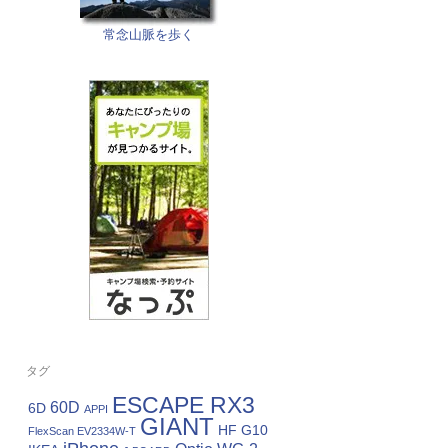
常念山脈を歩く
タグ
ESCAPE RX3
60D
6D
APPI
GIANT
HF G10
FlexScan EV2334W-T