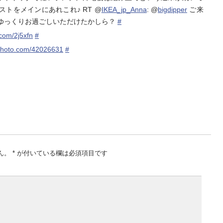
トをメインにあれこれ♪ RT @
IKEA_jp_Anna
: @
bigdipper
ご来
ゆっくりお過ごしいただけたかしら？
#
c.com/2j5xfn
#
tphoto.com/42026631
#
ん。
*
が付いている欄は必須項目です