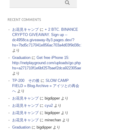
RECENT COMMENTS
お花見キャンプ
に
+ 2 BTC. BINANCE
CRYPTO GIVEAWAY. Sign up --
dc4958ca.giveaway-8y3.pages.dev/?
hs=7bd5c717041e856ac703a4d03f9d38c1&
より
Graduation
に
Get free iPhone 15:
http://netplayground.com/uploads/go.php
hs=a271710f1e6bf257baef2dca922305ae*
より
TP-200 その後
に
SLOW CAMP
FIELD » Blog Archive » アイツとの再会
へ
より
お花見キャンプ
に
bigdipper
より
お花見キャンプ
に
cyu2
より
お花見キャンプ
に
bigdipper
より
お花見キャンプ
に
minechan
より
Graduation
に
bigdipper
より