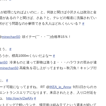
んが総理になればよいのに」と。何故と聞けば小沢さんは政治と金
題があるの？と聞けば、さあ？と。テレビの報道に洗脳されてい
何がどう問題なのか解答できる大人はどれくらいいる？
#
@
minechan50
: 頭イテー(￣・・￣)合格率15％！
よう。
#
うか。標高1000mくらいだよな〜
#
han50
: 冷凍ものと違って新物は激うま・・・ハラワタの苦みが違
minechan50
高級魚を召し上がってますね～秋刀魚！キャンプ行
た。
#
ロード可能になってますね。 RT @
IKEA_jp_Anna
: 9月1日からのカ
エントランスエリアになります。来店されたとき、入り口付近を
ね。
http://ow.ly/2wAXy
#
でホットドッグで軽いランチ、帰宅後は組み立てという週末が続いて