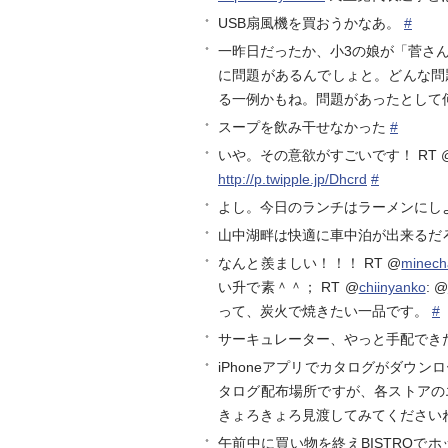
USB扇風機を買おうかなあ。
#
一昨日だったか、小3の娘が「菅さ
に問題があるんでしょと。どんな問
る一例かもね。問題があったとして
スープを飲み干せなかった
#
いや。その意欲がすごいです！ RT 
http://p.twipple.jp/Dhcrd
#
よし。今日のランチはラーメンにし
山中湖畔は快適に車中泊が出来るだろ
なんと羨ましい！！！ RT @
minec
い升で素＾＾； RT @
chiinyanko
: @
って、炭火で焼きたい一品です。
#
サーキュレーター、やっと手配でき
iPhoneアプリでカタログがダウン
タログ配布場所ですが、各ストアの
きょろきょろ見渡してみてください
午前中に買い物を終えBISTRO