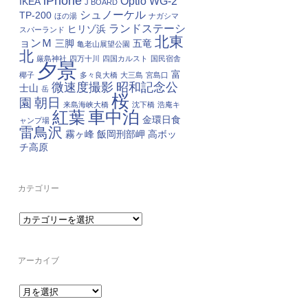
iPhone
Optio WG-2
IKEA
J BOARD
シュノーケル
TP-200
ほの湯
ナガシマ
ランドステーシ
ヒリゾ浜
スパーランド
北東
ョンＭ
三脚
五竜
亀老山展望公園
北
厳島神社
四万十川
四国カルスト
国民宿舎
夕景
富
椰子
多々良大橋
大三島
宮島口
微速度撮影
昭和記念公
士山
岳
桜
朝日
園
来島海峡大橋
沈下橋
浩庵キ
車中泊
紅葉
金環日食
ャンプ場
雷鳥沢
霧ヶ峰
飯岡刑部岬
高ボッ
チ高原
カテゴリー
カ
テ
ゴ
リ
ー
アーカイブ
ア
ー
カ