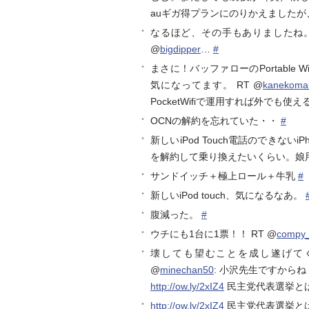
auギガ得プランにのりかえましたが
なるほど、その手もありましたね。先週
@
bigdipper
…
#
まさに！バッファローのPortable 
気になってます。 RT @
kanekoma
PocketWifiで運用すれば外でも使え
OCNの解約を忘れていた・・
#
新しいiPod Touch電話のできない
を解約して乗り換えたいくらい。娘
サンドイッチ＋極上ロール＋牛乳
#
新しいiPod touch、気になるなあ。
腹減った。
#
ウチにも1台に1票！！ RT @
compy_
壊しても望むことを成し遂げてく
@
minechan50
: 小沢先生ですから
http://ow.ly/2xIZ4
民主党代表選挙と
http://ow.ly/2xIZ4
民主党代表選挙と