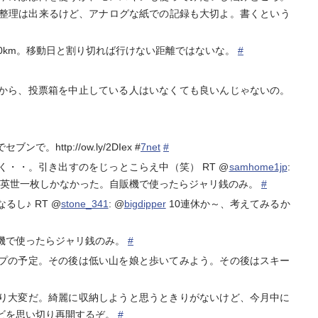
報の蓄積や整理は出来るけど、アナログな紙での記録も大切よ。書くという
0km。移動日と割り切れば行けない距離ではないな。
#
から、投票箱を中止している人はいなくても良いんじゃないの。
http://ow.ly/2DIex #
7net
#
・・。引き出すのをじっとこらえ中（笑） RT @
samhome1jp
:
布に英世一枚しかなかった。自販機で使ったらジャリ銭のみ。
#
し♪ RT @
stone_341
: @
bigdipper
10連休か～、考えてみるか
機で使ったらジャリ銭のみ。
#
プの予定。その後は低い山を娘と歩いてみよう。その後はスキー
り大変だ。綺麗に収納しようと思うときりがないけど、今月中に
ビを思い切り再開するぞ。
#