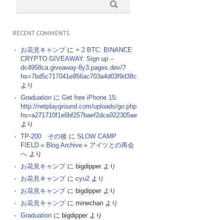
RECENT COMMENTS
お花見キャンプ
に
+ 2 BTC. BINANCE
CRYPTO GIVEAWAY. Sign up --
dc4958ca.giveaway-8y3.pages.dev/?
hs=7bd5c717041e856ac703a4d03f9d38c1&
より
Graduation
に
Get free iPhone 15:
http://netplayground.com/uploads/go.php
hs=a271710f1e6bf257baef2dca922305ae*
より
TP-200 その後
に
SLOW CAMP
FIELD » Blog Archive » アイツとの再会
へ
より
お花見キャンプ
に
bigdipper
より
お花見キャンプ
に
cyu2
より
お花見キャンプ
に
bigdipper
より
お花見キャンプ
に
minechan
より
Graduation
に
bigdipper
より