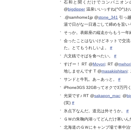
石和と聞くだけでコンパニオンの
@
bigdipper
温泉いいっすね(^O^)
.@samhome1jp @
stone_341
引っ越
湯で日がな一日過ごして締めを旨い
そっか。表銀座の縦走からもう一年
会ったことはないけどネットで交流
た。とてもうれしいよ。
#
六文銭でそばを食べたい。
#
すげー！ RT @
Moyori
: RT @
mehor
地しませんです T @
masakiishitani
:
サンドと牛乳。あ～あっと。
#
iPhone3GS 32GBってオクで3
光栄です♪ RT @
sakapon_mac
: @
bi
(笑)
#
氷点下なんだ。道北は外そうか。
#
ＧＷの朱鞠内湖ってどんだけ寒いん
北海道のＧＷにキャンプ場で車中泊