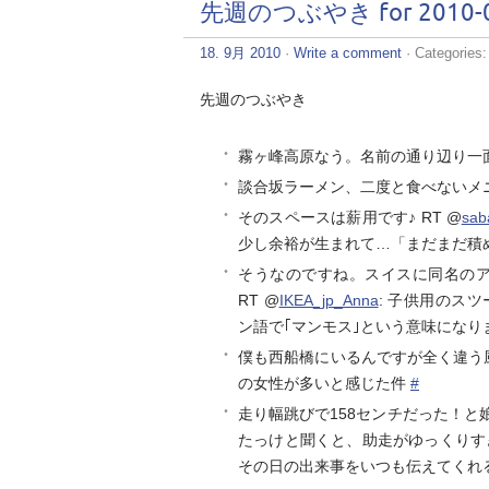
先週のつぶやき for 2010-0
18. 9月 2010
·
Write a comment
· Categories
先週のつぶやき
霧ヶ峰高原なう。名前の通り辺り一
談合坂ラーメン、二度と食べないメ
そのスペースは薪用です♪ RT @
sab
少し余裕が生まれて…「まだまだ積
そうなのですね。スイスに同名の
RT @
IKEA_jp_Anna
: 子供用のスツ
ン語で｢マンモス｣という意味になり
僕も西船橋にいるんですが全く違う風
の女性が多いと感じた件
#
走り幅跳びで158センチだった！と
たっけと聞くと、助走がゆっくりす
その日の出来事をいつも伝えてくれ