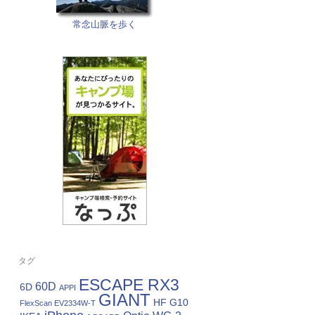
常念山脈を歩く
タグ
ESCAPE RX3
60D
6D
APPI
GIANT
HF G10
FlexScan EV2334W-T