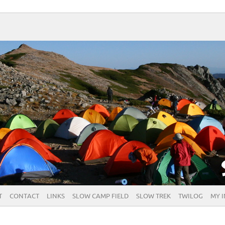
T
CONTACT
LINKS
SLOW CAMP FIELD
SLOW TREK
TWILOG
MY 