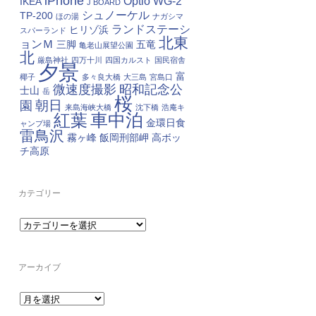
iPhone
Optio WG-2
IKEA
J BOARD
シュノーケル
TP-200
ほの湯
ナガシマ
ランドステーシ
ヒリゾ浜
スパーランド
北東
ョンＭ
三脚
五竜
亀老山展望公園
北
厳島神社
四万十川
四国カルスト
国民宿舎
夕景
富
椰子
多々良大橋
大三島
宮島口
微速度撮影
昭和記念公
士山
岳
桜
朝日
園
来島海峡大橋
沈下橋
浩庵キ
車中泊
紅葉
金環日食
ャンプ場
雷鳥沢
霧ヶ峰
飯岡刑部岬
高ボッ
チ高原
カテゴリー
カ
テ
ゴ
リ
ー
アーカイブ
ア
ー
カ