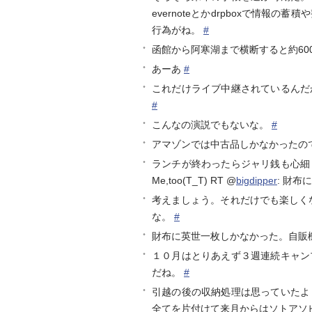
evernoteとかdrpboxで情
行為がね。
#
函館から阿寒湖まで横断すると約60
あーあ
#
これだけライブ中継されているんだ
#
こんなの演説でもないな。
#
アマゾンでは中古品しかなかったのでセブンで。
ランチが終わったらジャリ銭も心細く
Me,too(T_T) RT @
bigdipper
: 財
考えましょう。それだけでも楽しくなる
な。
#
財布に英世一枚しかなかった。自販
１０月はとりあえず３週連続キャン
だね。
#
引越の後の収納処理は思っていたよ
全てを片付けて来月からはソトアソ