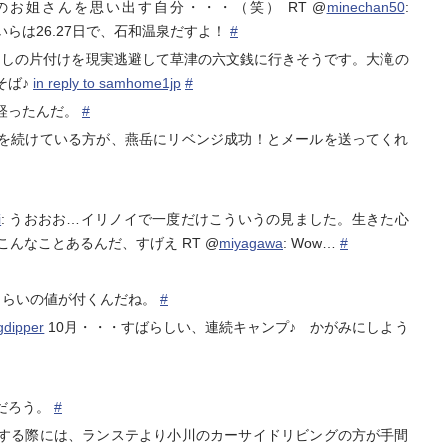
お姐さんを思い出す自分・・・（笑） RT @
minechan50
:
おいらは26.27日で、石和温泉だすよ！
#
しの片付けを現実逃避して草津の六文銭に行きそうです。大滝の
そば♪
in reply to samhome1jp
#
経ったんだ。
#
を続けている方が、燕岳にリベンジ成功！とメールを送ってくれ
i
: うおおお…イリノイで一度だけこういうの見ました。生きた心
 こんなことあるんだ、すげえ RT @
miyagawa
: Wow…
#
万円くらいの値が付くんだね。
#
gdipper
10月・・・すばらしい、連続キャンプ♪ かがみにしよう
だろう。
#
する際には、ランステより小川のカーサイドリビングの方が手間