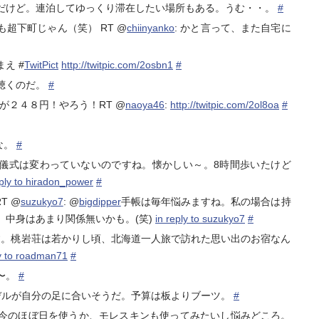
だけど。連泊してゆっくり滞在したい場所もある。うむ・・。
#
超下町じゃん（笑） RT @
chiinyanko
: かと言って、また自宅に
え #
TwitPict
http://twitpic.com/2osbn1
#
聴くのだ。
#
れが２４８円！やろう！RT @
naoya46
:
http://twitpic.com/2ol8oa
#
な。
#
儀式は変わっていないのですね。懐かしい～。8時間歩いたけど
eply to hiradon_power
#
T @
suzukyo7
: @
bigdipper
手帳は毎年悩みますね。私の場合は持
。中身はあまり関係無いかも。(笑)
in reply to suzukyo7
#
。桃岩荘は若かりし頃、北海道一人旅で訪れた思い出のお宿なん
ly to roadman71
#
〜。
#
モデルが自分の足に合いそうだ。予算は板よりブーツ。
#
今のほぼ日を使うか、モレスキンも使ってみたいし悩みどころ。