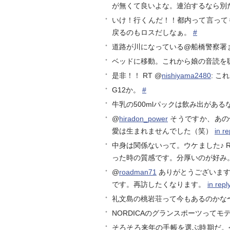
が無くて良いよな。連泊するなら別
いけ！行くんだ！！都内って言っても
戻るのもロスだしなぁ。
#
道路が川になっている@船橋警察署ま
ベッドに移動。これから娘の音読を
是非！！ RT @
nishiyama2480
: こ
G12か。
#
牛乳の500mlパックは飲み出がある
@
hiradon_power
そうですか、あの
愛は生まれませんでした（笑）
in r
中身は関係ないって。ウケました♪ R
った時の質感です。分厚いのが好み
@
roadman71
ありがとうございます
です。再訪したくなります。
in rep
礼文島の桃岩荘って今もあるのかな
NORDICAのグランスポーツって
そろそろ来年の手帳を選ぶ時期だ。