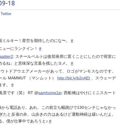
9-18
:
Twitter
面ミルキー！星空を期待したのにな〜。
#
ニューにランクイン！
#
aaitter2
: スチールベルトは後部座席に置くことにしたので荷室に
めるね」と意味深な言葉を残したヨメ。
#
アウトドアウエアメーカーがあって、ロゴがマンモスなのです。
ール MAMMUT （マンムット）
http://bit.ly/b2nAEt
、スウェーデ
ます。
#
景です（笑） RT @
samhome1jp
: 西船橋はやけにミニスカート
娘から電話あり。あれ、この前立ち幅跳びで130センチじゃなかっ
ぎたと反省の弁。山歩きの力はあるけど運動神経は緩いんだよ。
る。僕が仕事中であろうと♪
#