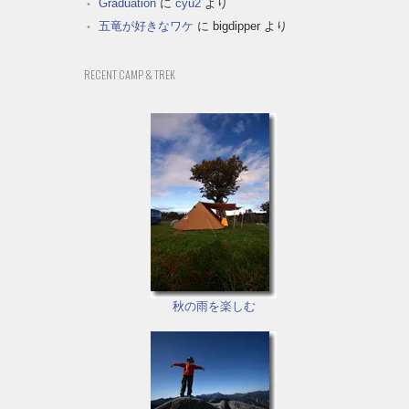
Graduation
に
cyu2
より
五竜が好きなワケ
に
bigdipper
より
RECENT CAMP & TREK
秋の雨を楽しむ