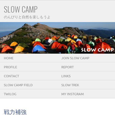
SLOW CAMP
のんびりと自然を楽しもうよ
HOME
JOIN SLOW CAMP
PROFILE
REPORT
CONTACT
LINKS
SLOW CAMP FIELD
SLOW TREK
TWILOG
MY INSTGRAM
戦力補強