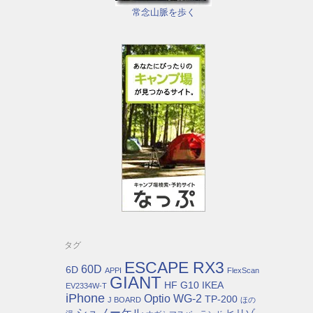
常念山脈を歩く
タグ
ESCAPE RX3
60D
6D
APPI
FlexScan
GIANT
HF G10
IKEA
EV2334W-T
iPhone
Optio WG-2
TP-200
J BOARD
ほの
シュノーケル
ヒリゾ