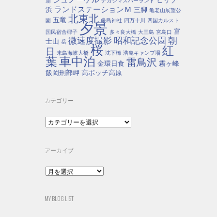
湯
ナガシマスパーランド
ランドステーションＭ
浜
三脚
亀老山展望公
北東北
五竜
園
厳島神社
四万十川
四国カルスト
夕景
富
国民宿舎椰子
多々良大橋
大三島
宮島口
朝
微速度撮影
昭和記念公園
士山
岳
桜
紅
日
来島海峡大橋
沈下橋
浩庵キャンプ場
車中泊
葉
雷鳥沢
金環日食
霧ヶ峰
飯岡刑部岬
高ボッチ高原
カテゴリー
カ
テ
ゴ
リ
アーカイブ
ー
ア
ー
カ
イ
MY BLOG LIST
ブ