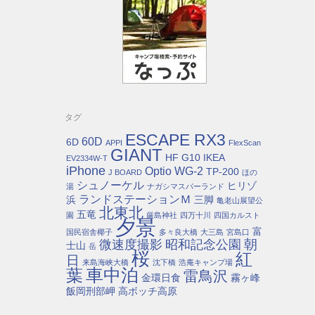
タグ
ESCAPE RX3
60D
6D
APPI
FlexScan
GIANT
HF G10
IKEA
EV2334W-T
iPhone
Optio WG-2
TP-200
J BOARD
ほの
シュノーケル
ヒリゾ
湯
ナガシマスパーランド
ランドステーションＭ
浜
三脚
亀老山展望公
北東北
五竜
園
厳島神社
四万十川
四国カルスト
夕景
富
国民宿舎椰子
多々良大橋
大三島
宮島口
朝
微速度撮影
昭和記念公園
士山
岳
桜
紅
日
来島海峡大橋
沈下橋
浩庵キャンプ場
車中泊
葉
雷鳥沢
金環日食
霧ヶ峰
飯岡刑部岬
高ボッチ高原