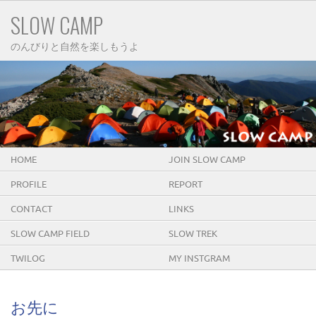
SLOW CAMP
のんびりと自然を楽しもうよ
HOME
JOIN SLOW CAMP
PROFILE
REPORT
CONTACT
LINKS
SLOW CAMP FIELD
SLOW TREK
TWILOG
MY INSTGRAM
お先に