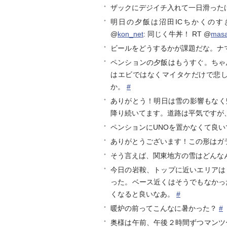
ザックにデジイチ入れて一日滑った
明日の夕飯は沼田ICちかくのすき
@
kon_net
: 同じく牛丼！ RT @
mas
ビールをどうするかが課題だな。ナ
ペンションの夕飯はもうすぐ。ちゃ
はエビではなくマイタケだけで悲
か。
#
ありがとう！明日は雪の影響もなく帰
降り続いてます。道路は平気ですが
ペンションにUNOを置かなくて良
ありがとうございます！この形はガ
そう言えば、関東地方の雪はどんな
今日の岩鞍、トップに近いエリアは
った。ベース近くはそうでもなかっ
くなると良いなあ。
#
暖炉の前ってこんなに暑かった？
#
奥様は午前、午後２時間ずつマンツ