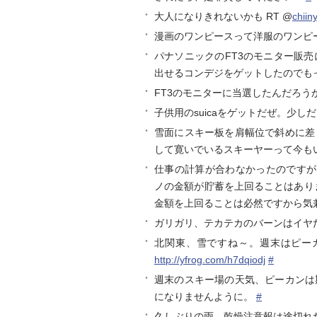
大人になりきれないかも RT @
chiin
漫画のワンピースって洋服のワンピ
パナソニックのFT3のモニター販
出せるコンデジをゲットしたのでも
FT3のモニターに当選したんだろう
子供用のsuicaをゲットだぜ。少し
雪面にスキー板を肩幅位で斜めに差
して寛いでいるスキーヤーって今も
仕事の計算が合わなかったのですが、
ノの金額が貯蓄を上回ることはあり
金額を上回ることは必然ですから気兼
ガリガリ、テカテカのバーンはイヤ
北関東、雪ですね～。週末はピーカ
http://yfrog.com/h7dqiodj
#
週末のスキー場の天気、ピーカンは
になりませんように。
#
久しぶりの雨、乾燥注意報は途切れ