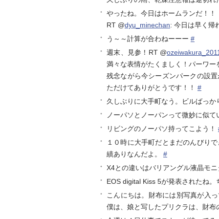
やったね。今日はホームランだ！！
RT @
dyu_minechan
: 今日は早く帰
う～～計算が合わねーーー
#
週末、見参！RT @
ozeiwakura_201
満々な表情がたくましく！パーワー
残念ながら今シーズンパークの設置
ただけてありがとうです！！
#
久しぶりに大手町なう。ビルばっか
ノーパソとノーパンって微妙に似て
リビングのノーパソ持ってこよう！
１０時に大手町だとまだのんびりで
績ありなんだよ。
#
X4との違いはバリアングル液晶モ
EOS digital Kiss 5が発表
こんにちは。財布には別写真が入って
僕は、娘と写したプリクラは、財布の中