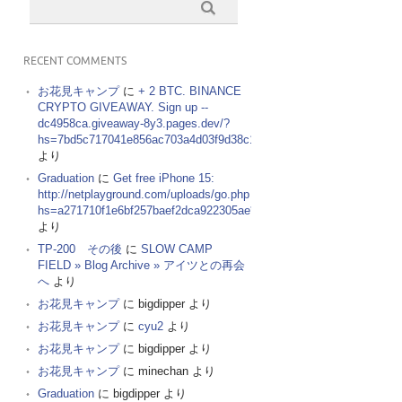
RECENT COMMENTS
お花見キャンプ
に
+ 2 BTC. BINANCE
CRYPTO GIVEAWAY. Sign up --
dc4958ca.giveaway-8y3.pages.dev/?
hs=7bd5c717041e856ac703a4d03f9d38c1&
より
Graduation
に
Get free iPhone 15:
http://netplayground.com/uploads/go.php
hs=a271710f1e6bf257baef2dca922305ae*
より
TP-200 その後
に
SLOW CAMP
FIELD » Blog Archive » アイツとの再会
へ
より
お花見キャンプ
に
bigdipper
より
お花見キャンプ
に
cyu2
より
お花見キャンプ
に
bigdipper
より
お花見キャンプ
に
minechan
より
Graduation
に
bigdipper
より