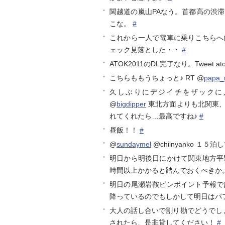
関越道の嵐山PAなう。首都高の渋
こな。
#
これから一人で電車に乗りこちらへ
ェック見落とした・・
#
ATOK2011のDL完了なり。Twee
こちらももうちょっと♪ RT @
papa_
久しぶりにデジイチをザックに入
@
bigdipper
東北方面よりも北関東、
れてくれたら…最高ですね♪
#
昼飯！！
#
@
sundaymel
@chiinyanko １
明日から明後日にかけて関東地方平
時間以上かかると踏んでおくべきか
明日の尾瀬岩鞍ピンポイント予報で
降っているのでもしかして明日はパ
大人の話し合いで割り勘でどうでしょ
されたら、是非貸してください！
#