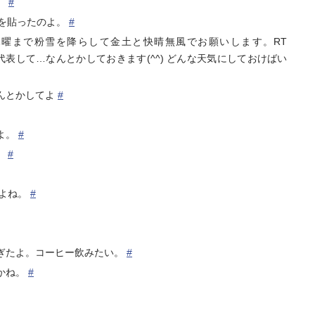
。
#
ラを貼ったのよ。
#
曜まで粉雪を降らして金土と快晴無風でお願いします。RT
関東を代表して…なんとかしておきます(^^) どんな天気にしておけばい
んとかしてよ
#
よ。
#
。
#
だよね。
#
ぎたよ。コーヒー飲みたい。
#
かね。
#