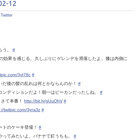
2-12
:
Twitter
ちう。
#
の効果を感じる。久しぶりにゲレンデを滑落したよ。膝は内側に
witpic.com/3yt78c
#
いだ後の髪の乱れは何とかならんのか！
#
コンディションだよ！朝一はピーカンだったしね。
#
さて本番！
http://bit.ly/gUuQhV
#
p://twitpic.com/3yra3z
#
ートのケーキ登場！
#
やってみたいよ。バナナて釘うちも。
#