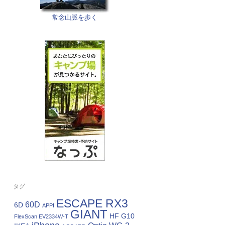
常念山脈を歩く
タグ
ESCAPE RX3
60D
6D
APPI
GIANT
HF G10
FlexScan EV2334W-T