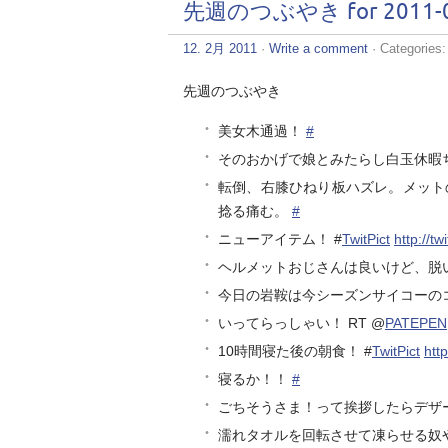
先週のつぶやき for 2011-0
12. 2月 2011
·
Write a comment
· Categories
先週のつぶやき
美女木通過！
#
そのおかげで娘とみたらし白玉休暇
転倒、右膝ひねり板ハズレ。メット
捻る痛む。
#
ニューアイテム！ #
TwitPict
http://t
ヘルメットおじさんは良いけど、脱
今日の岩鞍は今シーズンサイコーの
いってらっしゃい！ RT @
PATEPEN
10時間寝た後の朝食！ #
TwitPict
htt
寝るか！！
#
ごちそうさま！って挨拶したらデザ
濡れタオルを回転させて凍らせる奴