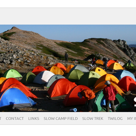
T
CONTACT
LINKS
SLOW CAMP FIELD
SLOW TREK
TWILOG
MY 