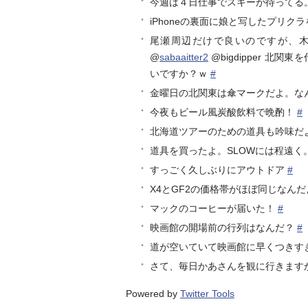
今週は４日仕事でスキーが待ってる
iPhoneの裏面に娘と写したプリク
尾瀬周辺だけで良いのですが、木
@
sabaaitter2
@bigdipper 北
いですか？ｗ
#
金曜日の北関東は傘マークだよ。な
今夜もビール風炭酸飲料で晩酌！
#
北海道ツアーのための道具も吟味だ
道具を買ったよ。SLOWには程遠く
すっごく久しぶりにアウトドア
#
X4とGF2の価格帯がほぼ同じなん
マックのコーヒーが届いた！
#
映画館の開場前の行列はなんだ？
#
道が空いていて映画館に早くつきす
さて、毎日かあさんを観に行きます
Powered by
Twitter Tools