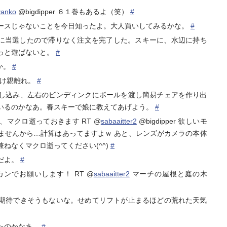
yanko
@bigdipper ６１巻もあるよ（笑）
#
ースじゃないことを今日知ったよ。大人買いしてみるかな。
#
売に当選したので滞りなく注文を完了した。スキーに、水辺に持ち
っと遊ばないと。
#
か。
#
だけ親離れ。
#
し込み、左右のビンディンクにボールを渡し簡易チェアを作り出
いるのかなあ。春スキーで娘に教えてあげよう。
#
マクロ逝っておきます RT @
sabaaitter2
@bigdipper 欲しいモ
ませんから…計算はあってますよｗ あと、レンズがカメラの本体
ねなくマクロ逝ってください(^^)
#
だよ。
#
ンでお願いします！ RT @
sabaaitter2
マーチの屋根と庭の木
期待できそうもないな。せめてリフトが止まるほどの荒れた天気
たのかなあ。
#