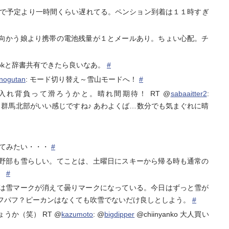
滞で予定より一時間くらい遅れてる。ペンション到着は１１時すぎ
向かう娘より携帯の電池残量が１とメールあり。ちょい心配。チ
t atokと辞書共有できたら良いなあ。
#
nogutan
: モード切り替え～雪山モードへ！
#
れ背負って滑ろうかと。晴れ間期待！ RT @
sabaaitter2
:
群馬北部がいい感じですね♪ あわよくば…数分でも気まぐれに晴
５泊してみたい・・・
#
野部も雪らしい。てことは、土曜日にスキーから帰る時も通常の
。
#
は雪マークが消えて曇りマークになっている。今日はずっと雪が
フパフ？ピーカンはなくても吹雪でないだけ良しとしよう。
#
うか（笑） RT @
kazumoto
: @
bigdipper
@chiinyanko 大人買い