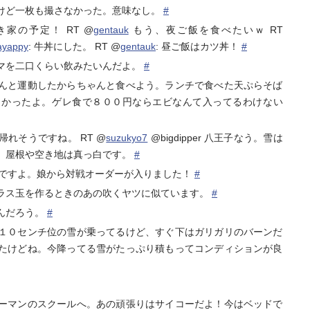
けど一枚も撮さなかった。意味なし。
#
家の予定！ RT @
gentauk
もう、夜ご飯を食べたいｗ RT
ayappy
: 牛丼にした。 RT @
gentauk
: 昼ご飯はカツ丼！
#
マを二口くらい飲みたいんだよ。
#
んと運動したからちゃんと食べよう。ランチで食べた天ぷらそば
しかったよ。ゲレ食で８００円ならエビなんて入ってるわけない
れそうですね。 RT @
suzukyo7
@bigdipper 八王子なう。雪は
、屋根や空き地は真っ白です。
#
いですよ。娘から対戦オーダーが入りました！
#
ラス玉を作るときのあの吹くヤツに似ています。
#
んだろう。
#
１０センチ位の雪が乗ってるけど、すぐ下はガリガリのバーンだ
たけどね。今降ってる雪がたっぷり積もってコンディションが良
ーマンのスクールへ。あの頑張りはサイコーだよ！今はベッドで