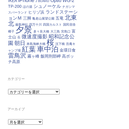
iPhone
Optio WG-2
IKEA
J BOARD
シュノーケル
TP-200
ほの湯
ナガシマ
ランドステーシ
ヒリゾ浜
スパーランド
北東
ョンＭ
三脚
五竜
亀老山展望公園
北
厳島神社
四万十川
四国カルスト
国民宿舎
夕景
富
椰子
多々良大橋
大三島
宮島口
微速度撮影
昭和記念公
士山
岳
桜
朝日
園
来島海峡大橋
沈下橋
浩庵キ
車中泊
紅葉
金環日食
ャンプ場
雷鳥沢
霧ヶ峰
飯岡刑部岬
高ボッ
チ高原
カテゴリー
カ
テ
ゴ
リ
ー
アーカイブ
ア
ー
カ