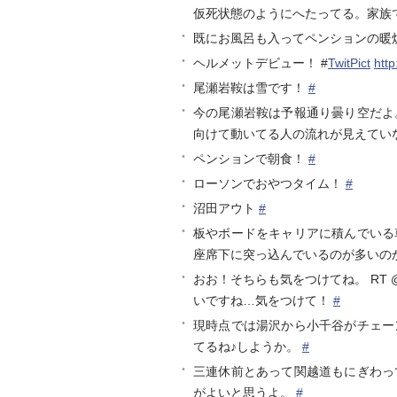
仮死状態のようにへたってる。家族
既にお風呂も入ってペンションの暖炉
ヘルメットデビュー！ #
TwitPict
http
尾瀬岩鞍は雪です！
#
今の尾瀬岩鞍は予報通り曇り空だよ
向けて動いてる人の流れが見えてい
ペンションで朝食！
#
ローソンでおやつタイム！
#
沼田アウト
#
板やボードをキャリアに積んでいる
座席下に突っ込んでいるのが多いの
おお！そちらも気をつけてね。 RT 
いですね…気をつけて！
#
現時点では湯沢から小千谷がチェー
てるね♪しようか。
#
三連休前とあって関越道もにぎわっ
がよいと思うよ。
#