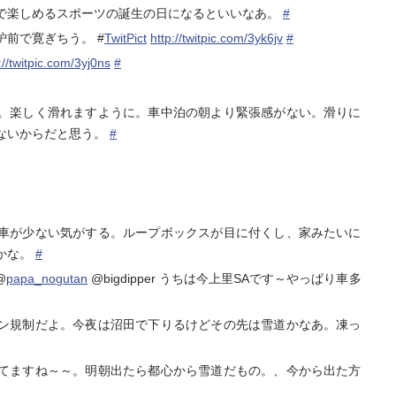
で楽しめるスポーツの誕生の日になるといいなあ。
#
前で寛ぎちう。 #
TwitPict
http://twitpic.com/3yk6jv
#
://twitpic.com/3yj0ns
#
。楽しく滑れますように。車中泊の朝より緊張感がない。滑りに
ないからだと思う。
#
車が少ない気がする。ループボックスが目に付くし、家みたいに
かな。
#
@
papa_nogutan
@bigdipper うちは今上里SAです～やっぱり車多
ン規制だよ。今夜は沼田で下りるけどその先は雪道かなあ。凍っ
てますね～～。明朝出たら都心から雪道だもの。、今から出た方