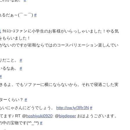
れるだぁ～(⌒～⌒)
#
1
ｸﾛｽｺｰｽファンに小学生のお客様がいらっしゃいました！やる気
をもらいました！
がないのですが岩鞍ならではのコースバリエーション楽しんでい
りだこと。
#
いるなあ。
#
#
きるよ。でもソファーに横にならないから。それで寝過ごした実
ニターくらい？
#
されたね。ちいにゃさんにどうでしょう。
http://ow.ly/3Rr3N
#
ます♪ RT @
hoshiyuki0920
: @
bigdipper
おはようございます。
の宝物です(*^_^*)
#