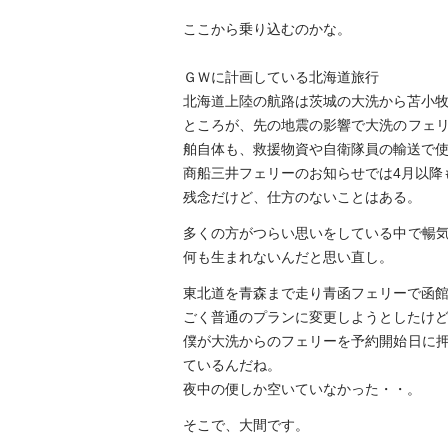
ここから乗り込むのかな。
ＧＷに計画している北海道旅行
北海道上陸の航路は茨城の大洗から苫小
ところが、先の地震の影響で大洗のフェ
舶自体も、救援物資や自衛隊員の輸送で
商船三井フェリーのお知らせでは4月以降
残念だけど、仕方のないことはある。
多くの方がつらい思いをしている中で暢
何も生まれないんだと思い直し。
東北道を青森まで走り青函フェリーで函
ごく普通のプランに変更しようとしたけ
僕が大洗からのフェリーを予約開始日に
ているんだね。
夜中の便しか空いていなかった・・。
そこで、大間です。