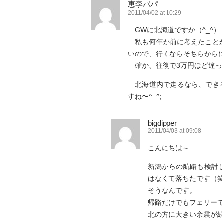
恵李パパ
2011/04/02 at 10:29
GWに北海道ですか（^_^）
私も何年か前に考えたことが
いので、行くならそちらから
確か、往復で3万円ほど違っ
北海道内で走るなら、できる
すね〜^_^;
bigdipper
2011/04/03 at 09:08
こんにちは～
新潟からの航路も検討
はなくて落ちたです（
そうなんです。
帰路だけでもフェリー
北の方に大きい余震が