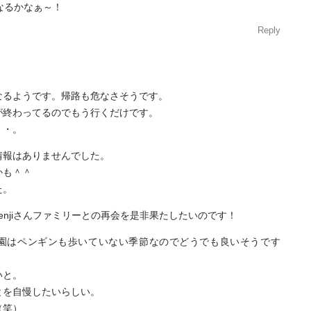
になるかなぁ～！
Reply
になるようです。帰路も危なさそうです。
が終わってるのでもう行くだけです。
・・。
情報はありませんでした。
かも＾＾
た。
enjiさんファミリーとの再会を是非果たしたいのです！
園はペンギンも歩いていない季節なのでどうでも良いそうです
いと。
とを自慢したいらしい。
（笑）