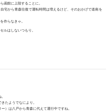
から函館に上陸することに。
、自宅から青森往復で運転時間は増えるけど、そのおかげで道南を
Dを作らなきゃ。
ンセルはしないつもり。
ね。
できたようでなにより。
リー）は八戸から青森に代えて運行中ですね。