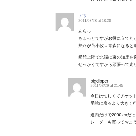
アサ
2011/03/28 at 18:20
あらっ
ちょっとですがお役に立てた
帰路が苫小牧→青森になると
函館上陸で北端に東の知床を巡
せっかくですから頑張って走
bigdipper
2011/03/29 at 21:45
今日は忙しくてチケッ
函館に戻るより大きく
道内だけで2000kmだ
レーダーも買っておこ