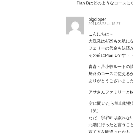
Plan Dはどのようなコース
bigdipper
2011/03/28 at 15:27
こんにちは～
大洗発は4/29も欠航
フェリーの代金も決済
その前にPlan Dです・
青森～苫小牧ルートの
帰路のコースに使える
ありがとうございまし
アサさんファミリーとk
空に聞いたら旭山動物
（笑）
ただ、宗谷岬は譲れな
北端に行ったと言うこ
育て方を間違ったかも