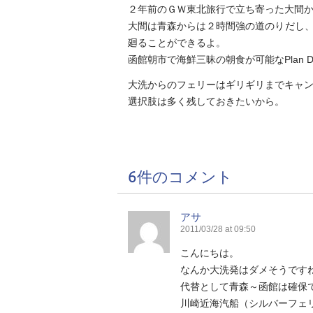
２年前のＧＷ東北旅行で立ち寄った大間
大間は青森からは２時間強の道のりだし
廻ることができるよ。
函館朝市で海鮮三昧の朝食が可能なPlan 
大洗からのフェリーはギリギリまでキャ
選択肢は多く残しておきたいから。
6件のコメント
アサ
2011/03/28 at 09:50
こんにちは。
なんか大洗発はダメそうです
代替として青森～函館は確保
川崎近海汽船（シルバーフェ