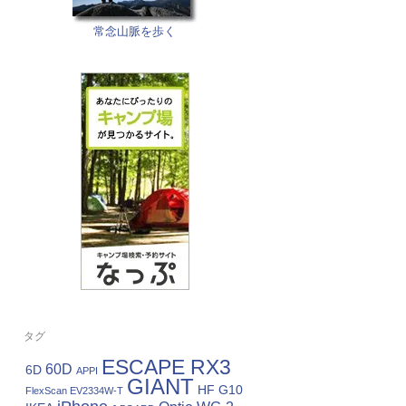
常念山脈を歩く
タグ
ESCAPE RX3
60D
6D
APPI
GIANT
HF G10
FlexScan EV2334W-T