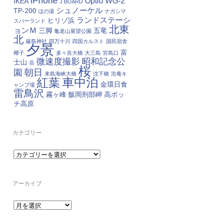
iPhone
Optio WG-2
IKEA
J BOARD
シュノーケル
TP-200
ほの湯
ナガシマ
ランドステーシ
ヒリゾ浜
スパーランド
北東
ョンＭ
三脚
五竜
亀老山展望公園
北
厳島神社
四万十川
四国カルスト
国民宿舎
夕景
富
椰子
多々良大橋
大三島
宮島口
微速度撮影
昭和記念公
士山
岳
桜
朝日
園
来島海峡大橋
沈下橋
浩庵キ
車中泊
紅葉
金環日食
ャンプ場
雷鳥沢
霧ヶ峰
飯岡刑部岬
高ボッ
チ高原
カテゴリー
カ
テ
ゴ
リ
ー
アーカイブ
ア
ー
カ