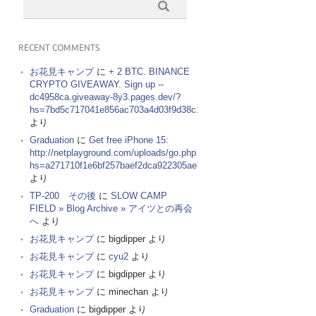
RECENT COMMENTS
お花見キャンプ
に
+ 2 BTC. BINANCE
CRYPTO GIVEAWAY. Sign up --
dc4958ca.giveaway-8y3.pages.dev/?
hs=7bd5c717041e856ac703a4d03f9d38c1&
より
Graduation
に
Get free iPhone 15:
http://netplayground.com/uploads/go.php
hs=a271710f1e6bf257baef2dca922305ae*
より
TP-200 その後
に
SLOW CAMP
FIELD » Blog Archive » アイツとの再会
へ
より
お花見キャンプ
に
bigdipper
より
お花見キャンプ
に
cyu2
より
お花見キャンプ
に
bigdipper
より
お花見キャンプ
に
minechan
より
Graduation
に
bigdipper
より