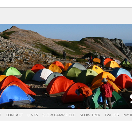
T
CONTACT
LINKS
SLOW CAMP FIELD
SLOW TREK
TWILOG
MY 