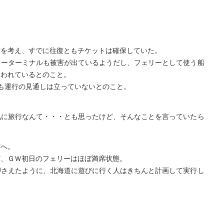
牧を考え、すでに往復ともチケットは確保していた。
リーターミナルも被害が出ているようだし、フェリーとして使う船
使われているとのこと。
も運行の見通しは立っていないとのこと。
気に旅行なんて・・・とも思ったけど、そんなことを言っていたら
館へ。
ど、ＧＷ初日のフェリーはほぼ満席状態。
押さえたように、北海道に遊びに行く人はきちんと計画して実行し