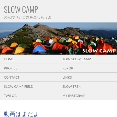
SLOW CAMP
のんびりと自然を楽しもうよ
HOME
JOIN SLOW CAMP
PROFILE
REPORT
CONTACT
LINKS
SLOW CAMP FIELD
SLOW TREK
TWILOG
MY INSTGRAM
動画はまだよ