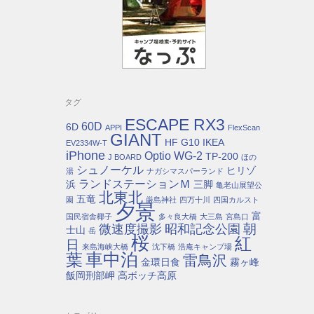
タグ
ESCAPE RX3
60D
6D
APPI
FlexScan
GIANT
HF G10
IKEA
EV2334W-T
iPhone
Optio WG-2
TP-200
J BOARD
ほの
シュノーケル
ヒリゾ
湯
ナガシマスパーランド
ランドステーションＭ
浜
三脚
亀老山展望公
北東北
五竜
園
厳島神社
四万十川
四国カルスト
夕景
富
国民宿舎椰子
多々良大橋
大三島
宮島口
朝
微速度撮影
昭和記念公園
士山
岳
桜
紅
日
来島海峡大橋
沈下橋
浩庵キャンプ場
車中泊
葉
雷鳥沢
金環日食
霧ヶ峰
飯岡刑部岬
高ボッチ高原