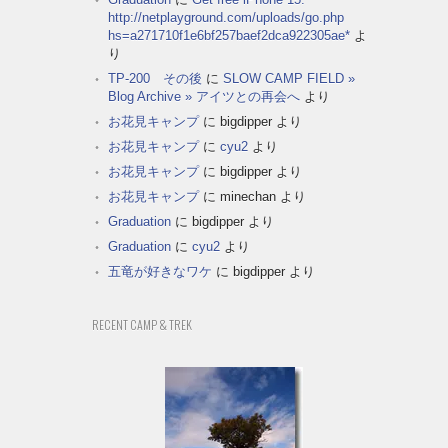
http://netplayground.com/uploads/go.php
hs=a271710f1e6bf257baef2dca922305ae*
よ
り
TP-200 その後
に
SLOW CAMP FIELD »
Blog Archive » アイツとの再会へ
より
お花見キャンプ
に
bigdipper
より
お花見キャンプ
に
cyu2
より
お花見キャンプ
に
bigdipper
より
お花見キャンプ
に
minechan
より
Graduation
に
bigdipper
より
Graduation
に
cyu2
より
五竜が好きなワケ
に
bigdipper
より
RECENT CAMP & TREK