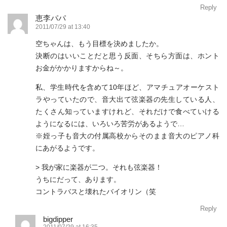
Reply
恵李パパ
2011/07/29 at 13:40
空ちゃんは、もう目標を決めましたか。
決断のはいいことだと思う反面、そちら方面は、ホント
お金がかかりますからね～。
私、学生時代を含めて10年ほど、アマチュアオーケスト
ラやっていたので、音大出て弦楽器の先生している人、
たくさん知っていますけれど、それだけで食べていける
ようになるには、いろいろ苦労があるようで…
※姪っ子も音大の付属高校からそのまま音大のピアノ科
にあがるようです。
> 我が家に楽器が二つ。それも弦楽器！
うちにだって、あります。
コントラバスと壊れたバイオリン（笑
Reply
bigdipper
2011/07/29 at 16:35