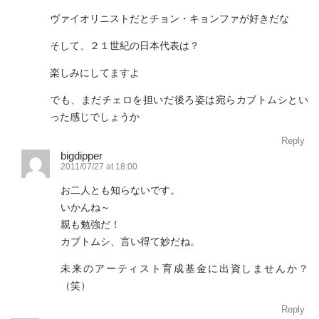
ヴァイオリニストだとチョン・キョンファが好きだな
そして、２１世紀の日本代表は？
楽しみにしてますよ
でも、まだチェロを担いだ後ろ姿は宛らカブトムシとい
った感じでしょうか
Reply
bigdipper
2011/07/27 at 18:00
お二人とも知らないです。
いかんね～
親も勉強だ！
カブトムシ、言い得て妙だね。
未来のアーティスト育成基金に出資しませんか？
（笑）
Reply