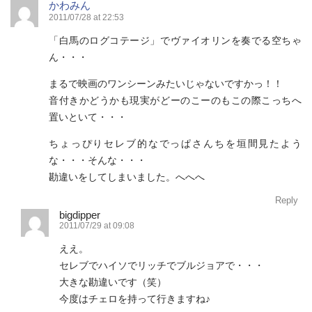
かわみん
2011/07/28 at 22:53
「白馬のログコテージ」でヴァイオリンを奏でる空ちゃ
ん・・・
まるで映画のワンシーンみたいじゃないですかっ！！
音付きかどうかも現実がどーのこーのもこの際こっちへ
置いといて・・・
ちょっぴりセレブ的なでっぱさんちを垣間見たよう
な・・・そんな・・・
勘違いをしてしまいました。へへへ
Reply
bigdipper
2011/07/29 at 09:08
ええ。
セレブでハイソでリッチでブルジョアで・・・
大きな勘違いです（笑）
今度はチェロを持って行きますね♪