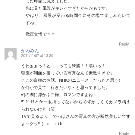
った印象に見えました。
先に見た風景がキレイすぎだからかもです。
やはり、風景が変わる時間帯にその場で楽しみたいで
すね。
徹夜覚悟で＾＾
Reply
かわみん
2011/11/07 at 13:30
うわぁぁっ！と～～っても綺麗！！凄いっ！
朝靄が湖面を覆っている写真なんて素敵すぎです！
ここの白樺のお話、NHKのニュース（だったと思う）
か何かで見て 行きたいな～と思ってました。
幻の湖に浮かぶ白樺。ロマンですよね～
ﾃﾞｼﾞｲﾁとか一眼持ってないから恥ずかしくてカメラ構え
られないけど（笑）
TVで見るより、でっぱさんの写真の方が断然美しいです
よ～グッ!! (￣ε￣〃)ｂ
Reply