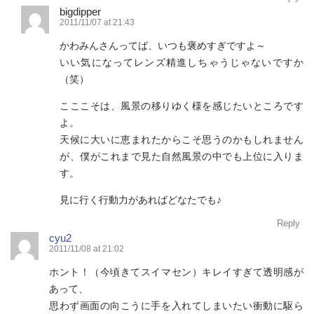
bigdipper
2011/11/07 at 21:43
かわみんさんってば、いつも褒めすぎですよ～
いい気になってレンズ精進しちゃうじゃないですか
（笑）
こここそは、風景の移りゆく様を感じたいところです
よ。
天候に大いに恵まれたからこそ思うのかもしれません
が、僕がこれまで見た自然風景の中でも上位に入りま
す。
見に行く行動力があればどなたでも♪
Reply
cyu2
2011/11/08 at 21:02
ホント！（今頃きてスイマセン）キレイすぎて透明感が
あって、
思わず画面の向こうに手を入れてしまいたい衝動に駆ら