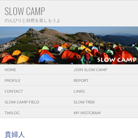
SLOW CAMP
のんびりと自然を楽しもうよ
HOME
JOIN SLOW CAMP
PROFILE
REPORT
CONTACT
LINKS
SLOW CAMP FIELD
SLOW TREK
TWILOG
MY INSTGRAM
貴婦人