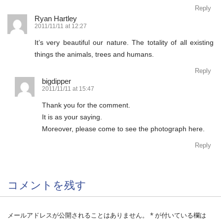
Reply
Ryan Hartley
2011/11/11 at 12:27
It’s very beautiful our nature. The totality of all existing
things the animals, trees and humans.
Reply
bigdipper
2011/11/11 at 15:47
Thank you for the comment.
It is as your saying.
Moreover, please come to see the photograph here.
Reply
コメントを残す
メールアドレスが公開されることはありません。
*
が付いている欄は