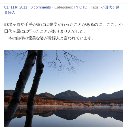
01. 11月 2011
·
8 comments
· Categories:
PHOTO
· Tags:
小田代ヶ原
,
貴婦人
戦場ヶ原や千手が浜には幾度か行ったことがあるのに、ここ、小
田代ヶ原には行ったことがありませんでした。
一本の白樺の優美な姿が貴婦人と言われています。