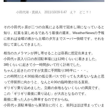
小田代湖・貴婦人 2011/10/29 6:47 え？ どこ？！
その小田代ヶ原が二つの台風による雨で冠水し湖になっていると
知り、紅葉を楽しめるであろう最後の週末、WeatherNewsの予報
に依れば金曜の夜から土曜の夕方までスーパー快晴です。それを
信じて楽しんできました。
相当のカメラマンが押し寄せることは容易に想定出来ます。
小田代ヶ原入り口の赤沼駐車場には12時くらいに着きました。
3時くらいに起きて小一時間歩いて行く計画でした。
ちゃんと起きたのですが支度に手間取り3時半に・・・。
この時間だと4:30始発の低公害バスで行っても大差ないなあと思
って停留所に向かうと、なんと4:00の臨時便が出る直前。
ギリギリ乗り込めました。立錐の余地もないくらいの満員です。
この「ギリギリ最後に乗り込む」が大吉となるのです。
最後に乗った人から降車するのですからね。
小田代ヶ原駐車場から展望台に行くと、前列はほぼ埋まっていま