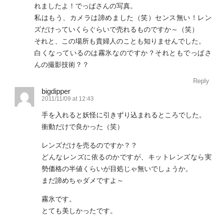
れましたよ！でっぱさんの写真。
私はもう、カメラは諦めました（笑）センス無い！レン
ズだけっていくらぐらいで売れるものですか～（笑）
それと、この場所も貴婦人のことも知りませんでした。
白くなっているのは霧氷なのですか？それともでっぱさ
んの撮影技術？？
Reply
bigdipper
2011/11/09 at 12:43
手を入れると妖怪に引きずり込まれるところでした。
衝動だけで良かった（笑）
レンズだけを売るのですか？？
どんなレンズに依るのかですが、キットレンズなら実
勢価格の半値くらいが目処じゃ無いでしょうか。
まだ諦めちゃダメですよ～
霧氷です。
とても美しかったです。