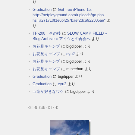
り
Graduation
に
Get free iPhone 15:
http://netplayground.com/uploads/go.php
hs=a271710f1e6bf257baef2dca922305ae*
よ
り
TP-200 その後
に
SLOW CAMP FIELD »
Blog Archive » アイツとの再会へ
より
お花見キャンプ
に
bigdipper
より
お花見キャンプ
に
cyu2
より
お花見キャンプ
に
bigdipper
より
お花見キャンプ
に
minechan
より
Graduation
に
bigdipper
より
Graduation
に
cyu2
より
五竜が好きなワケ
に
bigdipper
より
RECENT CAMP & TREK