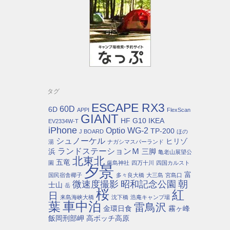
タグ
ESCAPE RX3
60D
6D
APPI
FlexScan
GIANT
HF G10
IKEA
EV2334W-T
iPhone
Optio WG-2
TP-200
J BOARD
ほの
シュノーケル
ヒリゾ
湯
ナガシマスパーランド
ランドステーションＭ
浜
三脚
亀老山展望公
北東北
五竜
園
厳島神社
四万十川
四国カルスト
夕景
富
国民宿舎椰子
多々良大橋
大三島
宮島口
朝
微速度撮影
昭和記念公園
士山
岳
桜
紅
日
来島海峡大橋
沈下橋
浩庵キャンプ場
車中泊
葉
雷鳥沢
金環日食
霧ヶ峰
飯岡刑部岬
高ボッチ高原