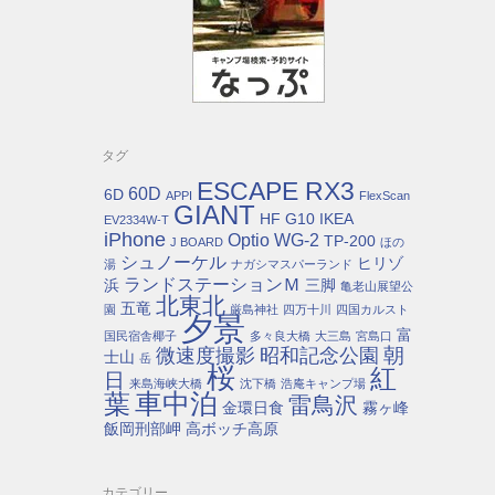
タグ
ESCAPE RX3
60D
6D
APPI
FlexScan
GIANT
HF G10
IKEA
EV2334W-T
iPhone
Optio WG-2
TP-200
J BOARD
ほの
シュノーケル
ヒリゾ
湯
ナガシマスパーランド
ランドステーションＭ
浜
三脚
亀老山展望公
北東北
五竜
園
厳島神社
四万十川
四国カルスト
夕景
富
国民宿舎椰子
多々良大橋
大三島
宮島口
朝
微速度撮影
昭和記念公園
士山
岳
桜
紅
日
来島海峡大橋
沈下橋
浩庵キャンプ場
車中泊
葉
雷鳥沢
金環日食
霧ヶ峰
飯岡刑部岬
高ボッチ高原
カテゴリー