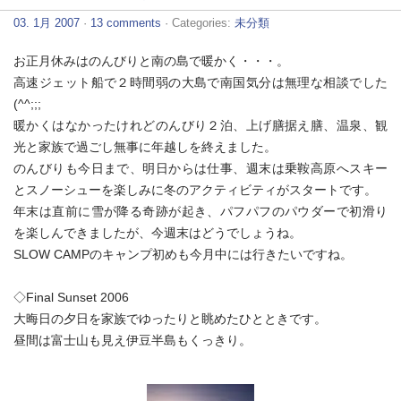
03. 1月 2007
·
13 comments
· Categories:
未分類
お正月休みはのんびりと南の島で暖かく・・・。
高速ジェット船で２時間弱の大島で南国気分は無理な相談でした
(^^;;;
暖かくはなかったけれどのんびり２泊、上げ膳据え膳、温泉、観
光と家族で過ごし無事に年越しを終えました。
のんびりも今日まで、明日からは仕事、週末は乗鞍高原へスキー
とスノーシューを楽しみに冬のアクティビティがスタートです。
年末は直前に雪が降る奇跡が起き、パフパフのパウダーで初滑り
を楽しんできましたが、今週末はどうでしょうね。
SLOW CAMPのキャンプ初めも今月中には行きたいですね。
◇Final Sunset 2006
大晦日の夕日を家族でゆったりと眺めたひとときです。
昼間は富士山も見え伊豆半島もくっきり。