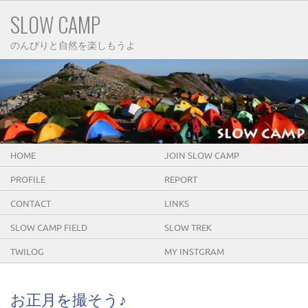
SLOW CAMP
のんびりと自然を楽しもうよ
HOME
JOIN SLOW CAMP
PROFILE
REPORT
CONTACT
LINKS
SLOW CAMP FIELD
SLOW TREK
TWILOG
MY INSTGRAM
お正月を撮そう♪