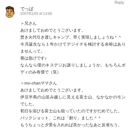
Reply
でっぱ
2007/01/05 at 13:08
＞兄さん
あけましておめでとうございます。
焚き火代引き渡しキャンプ、早く実現しましょうね＾＾
今月誕生なら１年かけてデジイチを検討する余裕はあり
ませんって。
善は急げです♪
なんなら僕のキスデジお譲りしましょうか。もちろんボ
ディのみ有償で（笑）
＞mo-chanママさん
あけましておめでとうございます。
伊豆半島の山並み越しに見える富士山、なかなかのモン
でした。
初日を浴びる富士山も狙っていたのですがだめでした。
バックショット、これは「創り」ました＾＾
もうちょっと夕景を入れれば良かったなあと反省ちう。