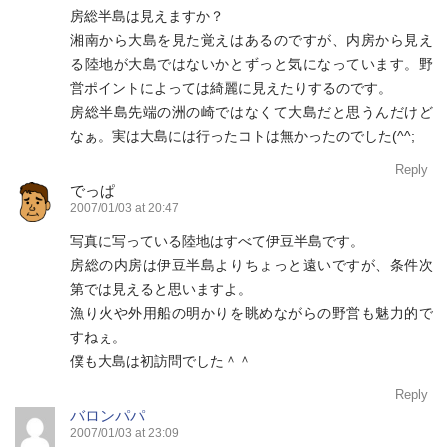
房総半島は見えますか？
湘南から大島を見た覚えはあるのですが、内房から見え
る陸地が大島ではないかとずっと気になっています。野
営ポイントによっては綺麗に見えたりするのです。
房総半島先端の洲の崎ではなくて大島だと思うんだけど
なぁ。実は大島には行ったコトは無かったのでした(^^;
Reply
でっぱ
2007/01/03 at 20:47
写真に写っている陸地はすべて伊豆半島です。
房総の内房は伊豆半島よりちょっと遠いですが、条件次
第では見えると思いますよ。
漁り火や外用船の明かりを眺めながらの野営も魅力的で
すねぇ。
僕も大島は初訪問でした＾＾
Reply
バロンパパ
2007/01/03 at 23:09