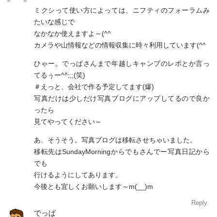
ミクシって使い方によっては、ニフティのフォーラムみ
たいな感じで
なかなか使えますよ～(^^
カメラや山情報などの情報収集に時々利用しています(^^
ひゃー。でっぱさんまで年越しキャンプのレポとか言っ
てるぅー^^;;;(笑)
＃えっと、会社で作る予定してます(爆)
写真だけは少しだけ写真ブログにアップしてるので良か
ったら
見てやってください～
あ、そうそう。写真ブログは移転させちゃいました。
移転先はSundayMorningからでもさんでー写真日記から
でも
行けるようにしてあります。
今後とも宜しくお願いします～m(__)m
Reply
でっぱ