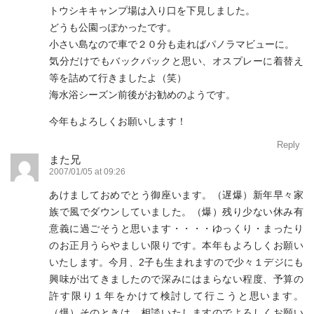
トウシキキャンプ場は入り口を下見しました。
どうも公園っぽかったです。
小さい島なので車で２０分も走ればパノラマビューに。
気分だけでもバックパックと思い、オスプレーに着替え
等を詰めて行きましたよ（笑）
海水浴シーズン前後がお勧めのようです。
今年もよろしくお願いします！
Reply
また兄
2007/01/05 at 09:26
あけましておめでとう御座います。（遅爆）新年早々家
族で風でダウンしていました。（爆）残り少ない休み有
意義に過ごそうと思います・・・・ゆっくり・まったり
のお正月うらやましい限りです。本年もよろしくお願い
いたします。今月、2子も生まれますので少々１デジにも
興味が出てきましたので深みにはまらない程度、予算の
許す限り１年をかけて検討して行こうと思います。
（爆）そのときは、相談いたしますのでよろしくお願い