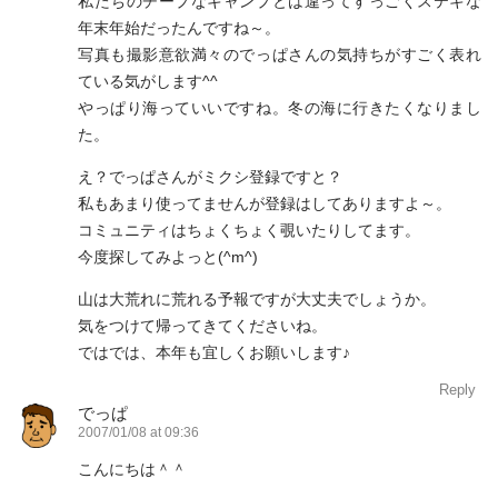
私たちのチープなキャンプとは違ってすっごくステキな
年末年始だったんですね～。
写真も撮影意欲満々のでっぱさんの気持ちがすごく表れ
ている気がします^^
やっぱり海っていいですね。冬の海に行きたくなりまし
た。
え？でっぱさんがミクシ登録ですと？
私もあまり使ってませんが登録はしてありますよ～。
コミュニティはちょくちょく覗いたりしてます。
今度探してみよっと(^m^)
山は大荒れに荒れる予報ですが大丈夫でしょうか。
気をつけて帰ってきてくださいね。
ではでは、本年も宜しくお願いします♪
Reply
でっぱ
2007/01/08 at 09:36
こんにちは＾＾