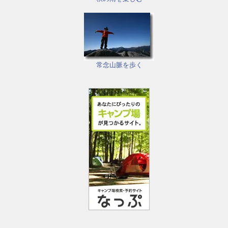
常念山脈を歩く