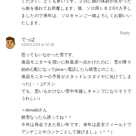
ください。とても寒いです。２日に娘の体調が良かった
ら娘を連れてお邪魔します。後、ソロ用ＬＢ２GY入手し
ましたので来年は、ソロキャンご一緒よろしくお願いい
たします。
Reply
でっぱ
2004/12/29 at 16:36
思ってもいなかった雪です。
液晶モニターを買いに秋葉原へ出かけたのに、雪が降り
始め心配になってpicaへ電話したら積雪とのこと。
液晶モニターの予算がスタッドレスタイヤに化けてしま
った(・・,)グスン
でも、思いもかけない雪中年越しキャンプになりそうで
うれしい♪
＞donaldさん
根雪なったら誘ってね＾＾
今年は再会できた良い年です。来年は是非フィールドで
アンナことやコンナことして遊びましょ（＾＾）