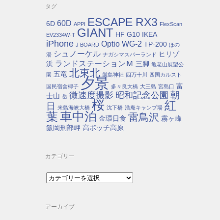
タグ
ESCAPE RX3
60D
6D
APPI
FlexScan
GIANT
HF G10
IKEA
EV2334W-T
iPhone
Optio WG-2
TP-200
J BOARD
ほの
シュノーケル
ヒリゾ
湯
ナガシマスパーランド
ランドステーションＭ
浜
三脚
亀老山展望公
北東北
五竜
園
厳島神社
四万十川
四国カルスト
夕景
富
国民宿舎椰子
多々良大橋
大三島
宮島口
朝
微速度撮影
昭和記念公園
士山
岳
桜
紅
日
来島海峡大橋
沈下橋
浩庵キャンプ場
車中泊
葉
雷鳥沢
金環日食
霧ヶ峰
飯岡刑部岬
高ボッチ高原
カテゴリー
カ
テ
ゴ
リ
アーカイブ
ー