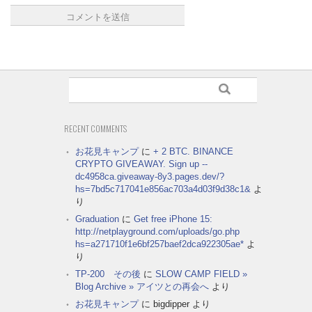
RECENT COMMENTS
お花見キャンプ
に
+ 2 BTC. BINANCE
CRYPTO GIVEAWAY. Sign up --
dc4958ca.giveaway-8y3.pages.dev/?
hs=7bd5c717041e856ac703a4d03f9d38c1&
よ
り
Graduation
に
Get free iPhone 15:
http://netplayground.com/uploads/go.php
hs=a271710f1e6bf257baef2dca922305ae*
よ
り
TP-200 その後
に
SLOW CAMP FIELD »
Blog Archive » アイツとの再会へ
より
お花見キャンプ
に
bigdipper
より