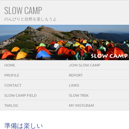
SLOW CAMP
のんびりと自然を楽しもうよ
HOME
JOIN SLOW CAMP
PROFILE
REPORT
CONTACT
LINKS
SLOW CAMP FIELD
SLOW TREK
TWILOG
MY INSTGRAM
準備は楽しい