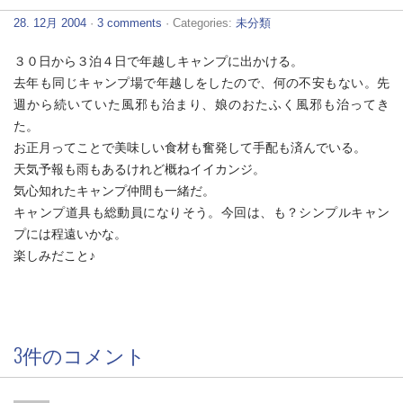
28. 12月 2004
·
3 comments
· Categories:
未分類
３０日から３泊４日で年越しキャンプに出かける。
去年も同じキャンプ場で年越しをしたので、何の不安もない。先
週から続いていた風邪も治まり、娘のおたふく風邪も治ってき
た。
お正月ってことで美味しい食材も奮発して手配も済んでいる。
天気予報も雨もあるけれど概ねイイカンジ。
気心知れたキャンプ仲間も一緒だ。
キャンプ道具も総動員になりそう。今回は、も？シンプルキャン
プには程遠いかな。
楽しみだこと♪
3件のコメント