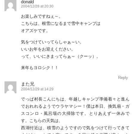
donald
2004/12/28 at 20:30
お楽しみですねぇ～。
こちらは、根雪になるまで雪中キャンプは
オアズケです。
気をつけていってらしゃぁ～い。
いいお年をお迎えください。
って、いいにきまってらぁ～（クーッ）。
来年もヨロシク！！
Reply
また兄
2004/12/29 at 14:29
でっぱ村長こんにちは、年越しキャンプ準備着々と進ん
でおれれるようでウラヤマシー！僕は本日、換気扇・ガ
スコンロ・風呂場の大掃除です。とりあえず一休みで
す。こちらの天気は、
西湖付近は、積雪のようですので気をつけて行ってきて