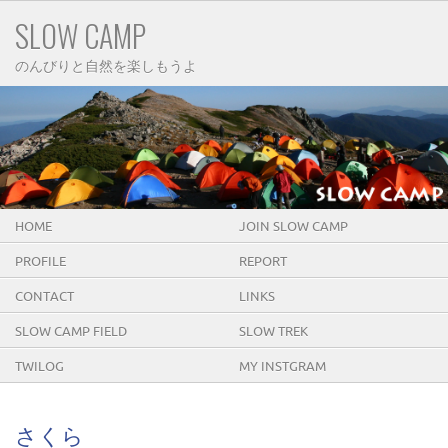
SLOW CAMP
のんびりと自然を楽しもうよ
HOME
JOIN SLOW CAMP
PROFILE
REPORT
CONTACT
LINKS
SLOW CAMP FIELD
SLOW TREK
TWILOG
MY INSTGRAM
さくら