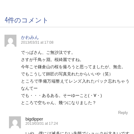
4件のコメント
かわみん
2013/03/31 at 17:08
でっぱさん、ご無沙汰です。
さすが千鳥ヶ淵。桜綺麗ですね。
今年こそ鎌倉山の桜を撮ろうと思ってましたが、無念。
でもこうして師匠の写真見れたからいいや（笑）
ところで準備万端整えてレンズ入れたバック忘れちゃう
なんてー
でも・・・あるある。そーゆーこと(・∀・)
ところで空ちゃん、幾つになりました？
Reply
bigdipper
2013/03/31 at 17:24
いや、僕には滅多にない失態でショックが大きいです