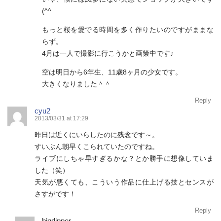
(^^ゞ
もっと桜を愛でる時間を多く作りたいのですがままな
らず。
4月は一人で撮影に行こうかと画策中です♪
空は明日から6年生、11歳8ヶ月の少女です。
大きくなりました＾＾
Reply
cyu2
2013/03/31 at 17:29
昨日は近くにいらしたのに残念です～。
すいぶん朝早くこられていたのですね。
ライブにしちゃ早すぎるかな？とか勝手に想像していま
した（笑）
天気が悪くても、こういう作品に仕上げる技とセンスが
さすがです！
Reply
bigdipper