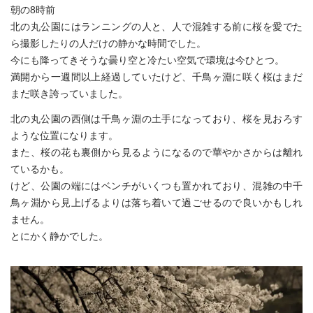
朝の8時前
北の丸公園にはランニングの人と、人で混雑する前に桜を愛でた
ら撮影したりの人だけの静かな時間でした。
今にも降ってきそうな曇り空と冷たい空気で環境は今ひとつ。
満開から一週間以上経過していたけど、千鳥ヶ淵に咲く桜はまだ
まだ咲き誇っていました。
北の丸公園の西側は千鳥ヶ淵の土手になっており、桜を見おろす
ような位置になります。
また、桜の花も裏側から見るようになるので華やかさからは離れ
ているかも。
けど、公園の端にはベンチがいくつも置かれており、混雑の中千
鳥ヶ淵から見上げるよりは落ち着いて過ごせるので良いかもしれ
ません。
とにかく静かでした。