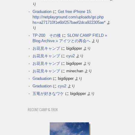
り
Graduation
に
Get free iPhone 15:
http://netplayground.com/uploads/go.php
hs=a271710f1e6bf257baef2dca922305ae*
よ
り
TP-200 その後
に
SLOW CAMP FIELD »
Blog Archive » アイツとの再会へ
より
お花見キャンプ
に
bigdipper
より
お花見キャンプ
に
cyu2
より
お花見キャンプ
に
bigdipper
より
お花見キャンプ
に
minechan
より
Graduation
に
bigdipper
より
Graduation
に
cyu2
より
五竜が好きなワケ
に
bigdipper
より
RECENT CAMP & TREK