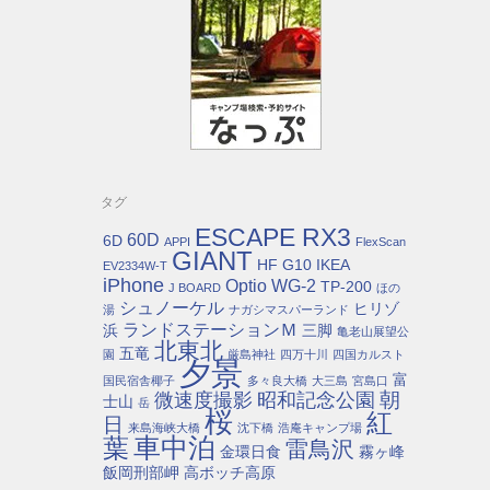
タグ
ESCAPE RX3
60D
6D
APPI
FlexScan
GIANT
HF G10
IKEA
EV2334W-T
iPhone
Optio WG-2
TP-200
J BOARD
ほの
シュノーケル
ヒリゾ
湯
ナガシマスパーランド
ランドステーションＭ
浜
三脚
亀老山展望公
北東北
五竜
園
厳島神社
四万十川
四国カルスト
夕景
富
国民宿舎椰子
多々良大橋
大三島
宮島口
朝
微速度撮影
昭和記念公園
士山
岳
桜
紅
日
来島海峡大橋
沈下橋
浩庵キャンプ場
車中泊
葉
雷鳥沢
金環日食
霧ヶ峰
飯岡刑部岬
高ボッチ高原