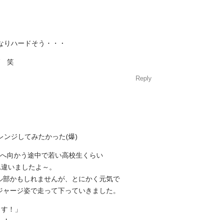
。
なりハードそう・・・
ば 笑
Reply
。
レンジしてみたかった(爆)
沢へ向かう途中で若い高校生くらい
れ違いましたよ～。
ル部かもしれませんが、とにかく元気で
ジャージ姿で走って下っていきました。
～す！」