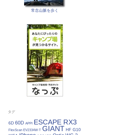
常念山脈を歩く
タグ
ESCAPE RX3
60D
6D
APPI
GIANT
HF G10
FlexScan EV2334W-T