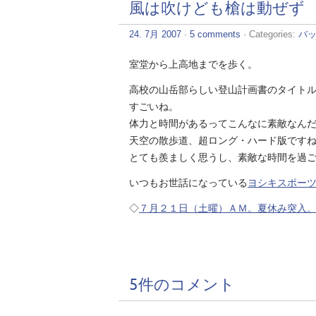
風は吹けども槍は動ぜず
24. 7月 2007
·
5 comments
· Categories:
バ
室堂から上高地までを歩く。
高校の山岳部らしい登山計画書のタイト
すごいね。
体力と時間があるってこんなに素敵なん
天空の散歩道、超ロング・ハード版です
とても羨ましく思うし、素敵な時間を過
いつもお世話になっている
ヨシキスポー
◇
７月２１日（土曜）ＡＭ。夏休み突入
5件のコメント