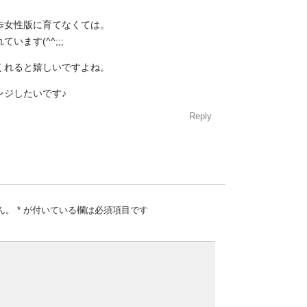
歩女性版に育てなくては。
ます(^^;;;
くれると嬉しいですよね。
ンジしたいです♪
Reply
ん。
*
が付いている欄は必須項目です