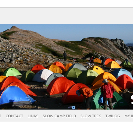
T
CONTACT
LINKS
SLOW CAMP FIELD
SLOW TREK
TWILOG
MY 