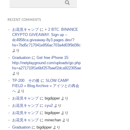
RECENT COMMENTS
お花見キャンプ
に
+ 2 BTC. BINANCE
CRYPTO GIVEAWAY. Sign up --
dc4958ca.giveaway-8y3.pages.dev/?
hs=7bd5c717041e856ac703a4d03f9d38c1&
より
Graduation
に
Get free iPhone 15:
http://netplayground.com/uploads/go.php
hs=a271710f1e6bf257baef2dca922305ae*
より
TP-200 その後
に
SLOW CAMP
FIELD » Blog Archive » アイツとの再会
へ
より
お花見キャンプ
に
bigdipper
より
お花見キャンプ
に
cyu2
より
お花見キャンプ
に
bigdipper
より
お花見キャンプ
に
minechan
より
Graduation
に
bigdipper
より