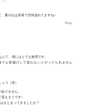
！！」
ど、夏の山は若者で活気溢れてますね♪
Reply
。
すなんて、僕にはとても無理です。
身でも荷揚げして貰わないとやってられません
しょう（笑）
がありません。
て貰えそうです♪
書はまとまってきましたか？