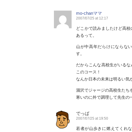
mo-chanママ
2007/07/25 at 12:17
どこかで読みましたけど高校
あるって。
山が中高年だらけにならな
す。
だからこんな高校生がいるな
このコース！
なんか日本の未来は明るい気
涸沢でジャージの高校生たち
寒いのに外で調理して先生の
でっぱ
2007/07/25 at 19:50
若者が山歩きに燃えてくれ