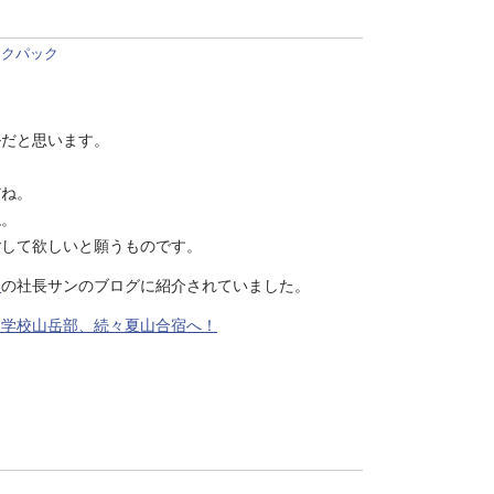
ックパック
ルだと思います。
だね。
ね。
ごして欲しいと願うものです。
ツ
の社長サンのブログに紹介されていました。
。学校山岳部、続々夏山合宿へ！