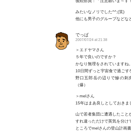
後続部員：「注意願いま～す
みたいなノリでした^^;(笑)
他にも男子のグループなどな
でっぱ
2007/07/24 at 21:38
＞エドヤマさん
５年で良いのですか？
かなり無理をされていますね
10日間ずっと宇宙食で過ご
野口五郎岳の辺りで鰺の刺
（爆）
＞melさん
15年はまあ良しとしておきま
山で若者集団に遭遇したこと
すれ違っただけで英気を分け
ところでmelさんの登山計画