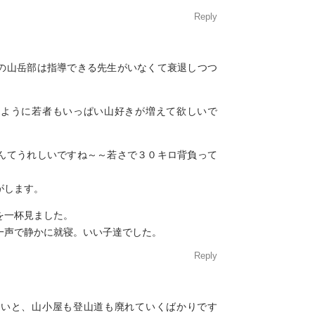
Reply
の山岳部は指導できる先生がいなくて衰退しつつ
いように若者もいっぱい山好きが増えて欲しいで
んてうれしいですね～～若さで３０キロ背負って
がします。
を一杯見ました。
一声で静かに就寝。いい子達でした。
Reply
ないと、山小屋も登山道も廃れていくばかりです