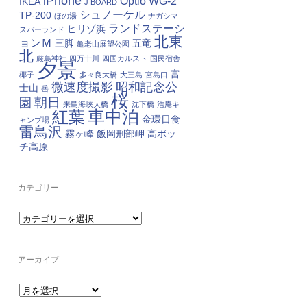
iPhone
Optio WG-2
IKEA
J BOARD
シュノーケル
TP-200
ほの湯
ナガシマ
ランドステーシ
ヒリゾ浜
スパーランド
北東
ョンＭ
三脚
五竜
亀老山展望公園
北
厳島神社
四万十川
四国カルスト
国民宿舎
夕景
富
椰子
多々良大橋
大三島
宮島口
微速度撮影
昭和記念公
士山
岳
桜
朝日
園
来島海峡大橋
沈下橋
浩庵キ
車中泊
紅葉
金環日食
ャンプ場
雷鳥沢
霧ヶ峰
飯岡刑部岬
高ボッ
チ高原
カテゴリー
カ
テ
ゴ
リ
ー
アーカイブ
ア
ー
カ