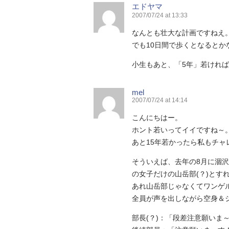
エドヤマ
2007/07/24 at 13:33
なんとも壮大な計画ですねえ
でも10日間で歩くとなるとか
小生もあと、「5年」若けれ
mel
2007/07/24 at 14:14
こんにちはー。
ホント若いってイイですね～
あと15年若かったら私もチャ
そういえば、去年の8月に涸
の女子だけの山岳部(？)とす
あれ山岳部じゃなくてワンゲ
全員が声を出しながら空身＆
部長(？)：「段差注意願いま