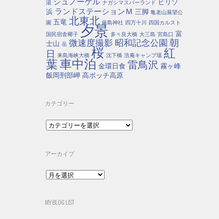
シュノーケル
ヒリゾ
湯
ナガシマスパーランド
ランドステーションＭ
浜
三脚
亀老山展望公
北東北
五竜
園
厳島神社
四万十川
四国カルスト
夕景
富
国民宿舎椰子
多々良大橋
大三島
宮島口
朝
微速度撮影
昭和記念公園
士山
岳
桜
紅
日
来島海峡大橋
沈下橋
浩庵キャンプ場
車中泊
葉
雷鳥沢
金環日食
霧ヶ峰
飯岡刑部岬
高ボッチ高原
カテゴリー
カ
テ
ゴ
リ
アーカイブ
ー
ア
ー
カ
イ
MY BLOG LIST
ブ