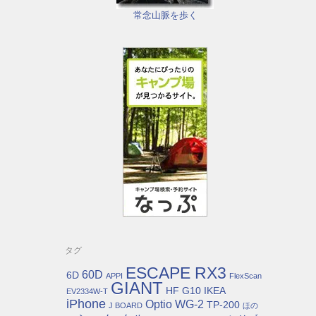
常念山脈を歩く
タグ
ESCAPE RX3
60D
6D
APPI
FlexScan
GIANT
HF G10
IKEA
EV2334W-T
iPhone
Optio WG-2
TP-200
J BOARD
ほの