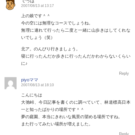
でっぱ
2007/08/13 at 13:17
上の娘です＾＾
今の空には無理なコースでしょうね。
無理に連れて行ったら二度と一緒に山歩きはしてくれな
いでしょう（笑）
北ア。のんびり行きましょう。
寝に行ったんだか歩きに行ったんだかわからないくらい
に♪
Reply
piyoママ
2007/08/13 at 18:10
こんにちは
大弛峠、今日記事を書くのに調べていて、林道標高日本
一と知ったばかりの場所です＾＾
夢の庭園、本当にきれいな風景の望める場所ですね。
また行ってみたい場所が増えました。
Reply