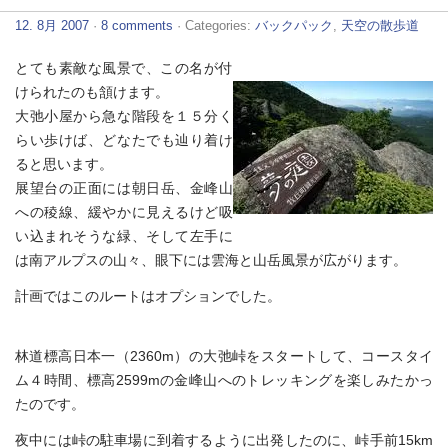
12. 8月 2007
·
8 comments
· Categories:
バックパック
,
天空の散歩道
とても素敵な風景で、この名が付
けられたのも頷けます。
大弛小屋から急な階段を１５分く
らい歩けば、どなたでも辿り着け
ると思います。
展望台の正面には朝日岳、金峰山
への稜線、緩やかに見えるけど吸
い込まれそうな緑、そして左手に
は南アルプスの山々、眼下には雲海と山岳風景が広がります。
計画ではこのルートはオプションでした。
林道標高日本一（2360m）の大弛峠をスタートして、コースタイ
ム４時間、標高2599mの金峰山へのトレッキングを楽しみたかっ
たのです。
夜中には峠の駐車場に到着するように出発したのに、峠手前15km