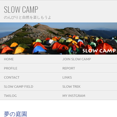
SLOW CAMP
のんびりと自然を楽しもうよ
HOME
JOIN SLOW CAMP
PROFILE
REPORT
CONTACT
LINKS
SLOW CAMP FIELD
SLOW TREK
TWILOG
MY INSTGRAM
夢の庭園