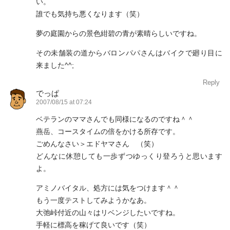
い。
誰でも気持ち悪くなります（笑）
夢の庭園からの景色紺碧の青が素晴らしいですね。
その未舗装の道からバロンパパさんはバイクで廻り目に
来ました^^;
Reply
でっぱ
2007/08/15 at 07:24
ベテランのママさんでも同様になるのですね＾＾
燕岳、コースタイムの倍をかける所存です。
ごめんなさい＞エドヤマさん （笑）
どんなに休憩しても一歩ずつゆっくり登ろうと思います
よ。
アミノバイタル、処方には気をつけます＾＾
もう一度テストしてみようかなあ。
大弛峠付近の山々はリベンジしたいですね。
手軽に標高を稼げて良いです（笑）