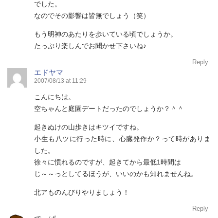
でした。
なのでその影響は皆無でしょう（笑）
もう明神のあたりを歩いている頃でしょうか。
たっぷり楽しんでお聞かせ下さいね♪
Reply
エドヤマ
2007/08/13 at 11:29
こんにちは。
空ちゃんと庭園デートだったのでしょうか？＾＾
起きぬけの山歩きはキツイですね。
小生も八ツに行った時に、心臓発作か？って時がありま
した。
徐々に慣れるのですが、起きてから最低1時間は
じ～～っとしてるほうが、いいのかも知れませんね。
北アものんびりやりましょう！
Reply