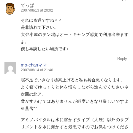
でっぱ
2007/08/13 at 20:02
それは奇遇ですね＾＾
是非訪れて下さい。
大弛小屋のテン場はオートキャンプ感覚で利用出来ます
よ。
僕も再訪したい場所です♪
Reply
mo-chanママ
2007/08/14 at 21:46
寝不足でいきなり標高上げると私も具合悪くなります。
よく寝てゆっくりと体を慣らしながら進んでくださいネ
次回の北ア。
脅かすわけではありませんが斜度いきなり厳しいですよ
＠燕岳^^;
アミノバイタルは水に溶かすタイプ（大袋）以外のサプ
リメントを水に溶かすと最悪ですのでお気をつけくださ