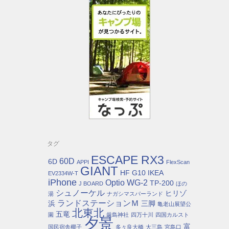
タグ
ESCAPE RX3
60D
6D
APPI
FlexScan
GIANT
HF G10
IKEA
EV2334W-T
iPhone
Optio WG-2
TP-200
J BOARD
ほの
シュノーケル
ヒリゾ
湯
ナガシマスパーランド
ランドステーションＭ
浜
三脚
亀老山展望公
北東北
五竜
園
厳島神社
四万十川
四国カルスト
夕景
富
国民宿舎椰子
多々良大橋
大三島
宮島口