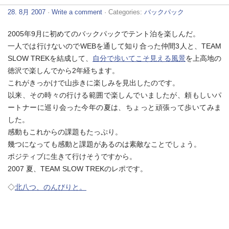
28. 8月 2007
·
Write a comment
· Categories:
バックパック
2005年9月に初めてのバックパックでテント泊を楽しんだ。
一人では行けないのでWEBを通して知り合った仲間3人と、TEAM
SLOW TREKを結成して、
自分で歩いてこそ見える風景
を上高地の
徳沢で楽しんでから2年経ちます。
これがきっかけで山歩きに楽しみを見出したのです。
以来、その時々の行ける範囲で楽しんでいましたが、頼もしいパ
ートナーに巡り会った今年の夏は、ちょっと頑張って歩いてみま
した。
感動もこれからの課題もたっぷり。
幾つになっても感動と課題があるのは素敵なことでしょう。
ポジティブに生きて行けそうですから。
2007 夏、TEAM SLOW TREKのレポです。
◇
北八つ、のんびりと。