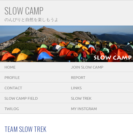
SLOW CAMP
のんびりと自然を楽しもうよ
HOME
JOIN SLOW CAMP
PROFILE
REPORT
CONTACT
LINKS
SLOW CAMP FIELD
SLOW TREK
TWILOG
MY INSTGRAM
TEAM SLOW TREK