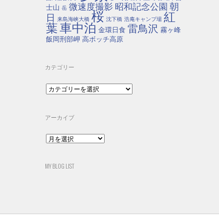
朝
微速度撮影
昭和記念公園
士山
岳
桜
紅
日
来島海峡大橋
沈下橋
浩庵キャンプ場
車中泊
葉
雷鳥沢
金環日食
霧ヶ峰
飯岡刑部岬
高ボッチ高原
カテゴリー
カ
テ
ゴ
リ
アーカイブ
ー
ア
ー
カ
イ
MY BLOG LIST
ブ