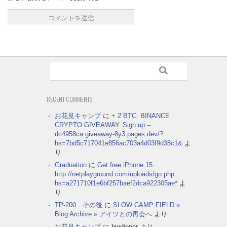
RECENT COMMENTS
お花見キャンプ
に
+ 2 BTC. BINANCE
CRYPTO GIVEAWAY. Sign up --
dc4958ca.giveaway-8y3.pages.dev/?
hs=7bd5c717041e856ac703a4d03f9d38c1&
よ
り
Graduation
に
Get free iPhone 15:
http://netplayground.com/uploads/go.php
hs=a271710f1e6bf257baef2dca922305ae*
よ
り
TP-200 その後
に
SLOW CAMP FIELD »
Blog Archive » アイツとの再会へ
より
お花見キャンプ
に
bigdipper
より