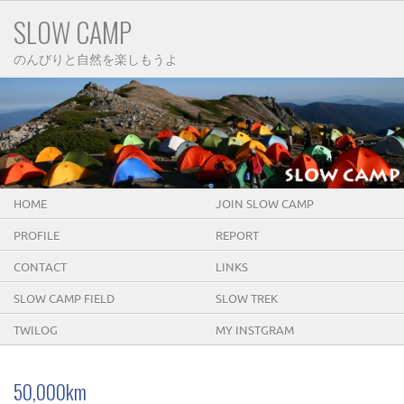
SLOW CAMP
のんびりと自然を楽しもうよ
HOME
JOIN SLOW CAMP
PROFILE
REPORT
CONTACT
LINKS
SLOW CAMP FIELD
SLOW TREK
TWILOG
MY INSTGRAM
50,000km