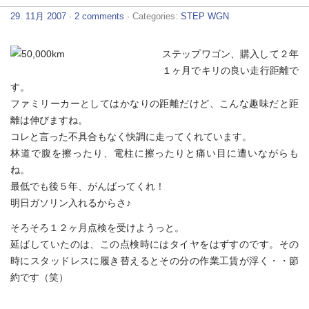
29. 11月 2007
·
2 comments
· Categories:
STEP WGN
ステップワゴン、購入して２年
１ヶ月でキリの良い走行距離で
す。
ファミリーカーとしてはかなりの距離だけど、こんな趣味だと距
離は伸びますね。
コレと言った不具合もなく快調に走ってくれています。
林道で腹を擦ったり、電柱に擦ったりと痛い目に遭いながらも
ね。
最低でも後５年、がんばってくれ！
明日ガソリン入れるからさ♪
そろそろ１２ヶ月点検を受けようっと。
延ばしていたのは、この点検時にはタイヤをはずすのです。その
時にスタッドレスに履き替えるとその分の作業工賃が浮く・・節
約です（笑）