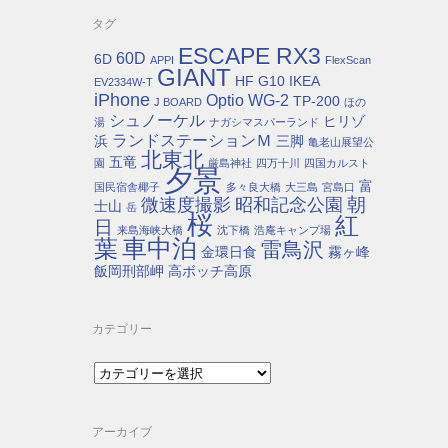
タグ
ESCAPE RX3
60D
6D
APPI
FlexScan
GIANT
HF G10
IKEA
EV2334W-T
iPhone
Optio WG-2
TP-200
J BOARD
ほの
シュノーケル
ヒリゾ
湯
ナガシマスパーランド
ランドステーションＭ
浜
三脚
亀老山展望公
北東北
五竜
園
厳島神社
四万十川
四国カルスト
夕景
富
国民宿舎椰子
多々良大橋
大三島
宮島口
朝
微速度撮影
昭和記念公園
士山
岳
桜
紅
日
来島海峡大橋
沈下橋
浩庵キャンプ場
車中泊
葉
雷鳥沢
金環日食
霧ヶ峰
飯岡刑部岬
高ボッチ高原
カテゴリー
カ
テ
ゴ
リ
アーカイブ
ー