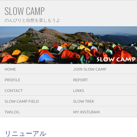
SLOW CAMP
のんびりと自然を楽しもうよ
HOME
JOIN SLOW CAMP
PROFILE
REPORT
CONTACT
LINKS
SLOW CAMP FIELD
SLOW TREK
TWILOG
MY INSTGRAM
リニューアル