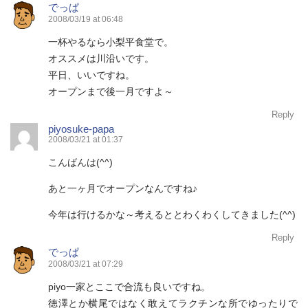
でっぱ
2008/03/19 at 06:48
一杯やるなら小梨平食堂で。
オススメは川沿いです。
平日、いいですね。
オープンまで後一月ですよ～
Reply
piyosuke-papa
2008/03/21 at 01:37
こんばんは(^^)
あと一ヶ月でオープンなんですね♪
今年は行けるかな～考えるととわくわくしてきました(^^)
Reply
でっぱ
2008/03/21 at 07:29
piyo一家とここで合流も良いですね。
徳澤とか横尾ではなく敢えてラクチンな所でゆったりで