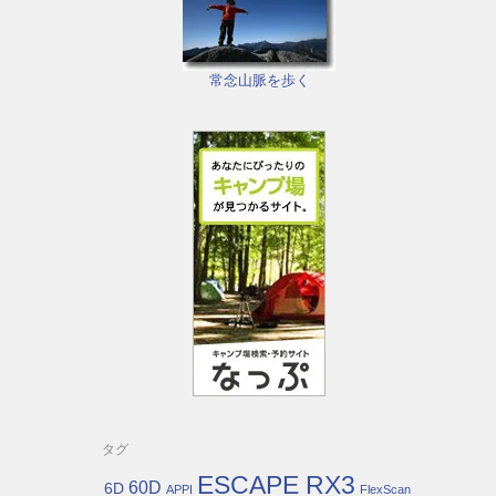
常念山脈を歩く
タグ
ESCAPE RX3
60D
6D
APPI
FlexScan