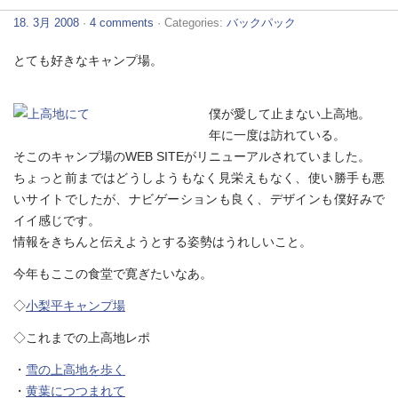
18. 3月 2008
·
4 comments
· Categories:
バックパック
とても好きなキャンプ場。
僕が愛して止まない上高地。
年に一度は訪れている。
そこのキャンプ場のWEB SITEがリニューアルされていました。
ちょっと前まではどうしようもなく見栄えもなく、使い勝手も悪
いサイトでしたが、ナビゲーションも良く、デザインも僕好みで
イイ感じです。
情報をきちんと伝えようとする姿勢はうれしいこと。
今年もここの食堂で寛ぎたいなあ。
◇
小梨平キャンプ場
◇これまでの上高地レポ
・
雪の上高地を歩く
・
黄葉につつまれて