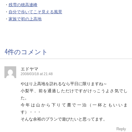
・
残雪の穂高連峰
・
自分で歩いてこそ見える風景
・
家族で初の上高地
4件のコメント
エドヤマ
2008/03/18 at 21:48
やはり上高地を訪れるなら平日に限りますね～
小梨平、前を通過しただけですがけっこうよさ気でし
た。
今年は山から下りて麓で一泊（一杯ともいいま
す）・・・
そんな余裕のプランで遊びたいと思ってます。
Reply