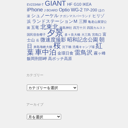
GIANT
HF G10
IKEA
EV2334W-T
iPhone
Optio WG-2
TP-200
J BOARD
ほの
シュノーケル
ヒリゾ
湯
ナガシマスパーランド
ランドステーションＭ
浜
三脚
亀老山展望公
北東北
五竜
園
厳島神社
四万十川
四国カルスト
夕景
富
国民宿舎椰子
多々良大橋
大三島
宮島口
朝
微速度撮影
昭和記念公園
士山
岳
桜
紅
日
来島海峡大橋
沈下橋
浩庵キャンプ場
車中泊
葉
雷鳥沢
金環日食
霧ヶ峰
飯岡刑部岬
高ボッチ高原
カテゴリー
カ
テ
ゴ
リ
アーカイブ
ー
ア
ー
カ