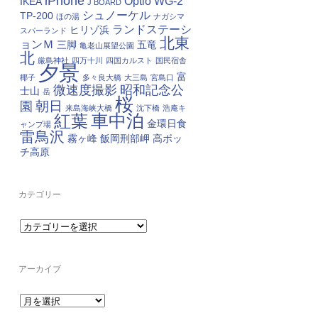
iPhone
Optio WG-2
IKEA
J BOARD
シュノーケル
TP-200
ほの湯
ナガシマ
ランドステーシ
ヒリゾ浜
スパーランド
北東
ョンＭ
三脚
五竜
亀老山展望公園
北
厳島神社
四万十川
四国カルスト
国民宿舎
夕景
富
椰子
多々良大橋
大三島
宮島口
微速度撮影
昭和記念公
士山
岳
桜
朝日
園
来島海峡大橋
沈下橋
浩庵キ
車中泊
紅葉
金環日食
ャンプ場
雷鳥沢
霧ヶ峰
飯岡刑部岬
高ボッ
チ高原
カテゴリー
カ
テ
ゴ
リ
ー
アーカイブ
ア
ー
カ