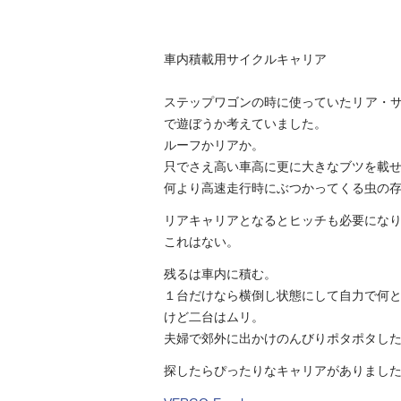
車内積載用サイクルキャリア
ステップワゴンの時に使っていたリア・
で遊ぼうか考えていました。
ルーフかリアか。
只でさえ高い車高に更に大きなブツを載
何より高速走行時にぶつかってくる虫の
リアキャリアとなるとヒッチも必要になり
これはない。
残るは車内に積む。
１台だけなら横倒し状態にして自力で何
けど二台はムリ。
夫婦で郊外に出かけのんびりポタポタし
探したらぴったりなキャリアがありまし