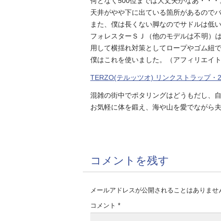
何となく500位までは大丈夫かなあ・・・
天井がやや下に出ている箇所があるので
また、僕は長くない脚なのでサドルは低
フォレスターＳＪ（他のモデルは不明）
用して横揺れ対策としてロープやゴム紐
僕はこれを使いました。（アフィリエイ
TERZO(テルッツオ) リンクストラップ・
混雑の街中でポタリングはどうもだし、
お気軽に体を鍛え、海や山を愛でながら
コメントを残す
メールアドレスが公開されることはありませ
コメント
*