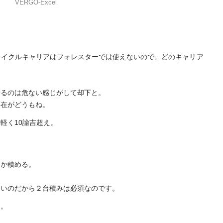
VERGO-Excel
サイクルキャリアはフォレスターでは使えないので、どのキャリア
せるのは危ない感じがして却下と。
存在がどうもね。
軽く10諭吉超え。
とか積める。
たいのだから２台積みは必須なのです。
た。