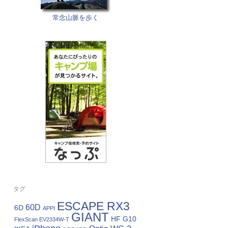
常念山脈を歩く
タグ
ESCAPE RX3
60D
6D
APPI
GIANT
HF G10
FlexScan EV2334W-T