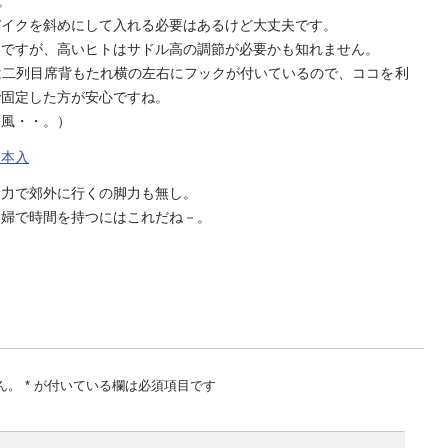
。
バイクを斜めにして入れる必要はあるけど大丈夫です。
いですが、高いヒトはサドル高の調節が必要かも知れません。
は二列目席背もたれ横の左右にフックが付いているので、ココを利
で固定した方が安心ですね。
ト風・・。）
2本入
自力で郊外に行くの脚力も無し。
夫婦で時間を持つにはこれだね－。
ん。
*
が付いている欄は必須項目です