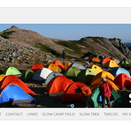
T
CONTACT
LINKS
SLOW CAMP FIELD
SLOW TREK
TWILOG
MY 