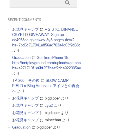
RECENT COMMENTS
お花見キャンプ
に
+ 2 BTC. BINANCE
CRYPTO GIVEAWAY. Sign up --
dc4958ca.giveaway-8y3.pages.dev/?
hs=7bd5c717041e856ac703a4d03f9d38c1&
より
Graduation
に
Get free iPhone 15:
http://netplayground.com/uploads/go.php
hs=a271710f1e6bf257baef2dca922305ae*
より
TP-200 その後
に
SLOW CAMP
FIELD » Blog Archive » アイツとの再会
へ
より
お花見キャンプ
に
bigdipper
より
お花見キャンプ
に
cyu2
より
お花見キャンプ
に
bigdipper
より
お花見キャンプ
に
minechan
より
Graduation
に
bigdipper
より