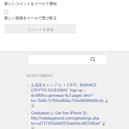
新しいコメントをメールで通知
新しい投稿をメールで受け取る
RECENT COMMENTS
お花見キャンプ
に
+ 2 BTC. BINANCE
CRYPTO GIVEAWAY. Sign up --
dc4958ca.giveaway-8y3.pages.dev/?
hs=7bd5c717041e856ac703a4d03f9d38c1&
よ
り
Graduation
に
Get free iPhone 15:
http://netplayground.com/uploads/go.php
hs=a271710f1e6bf257baef2dca922305ae*
よ
り