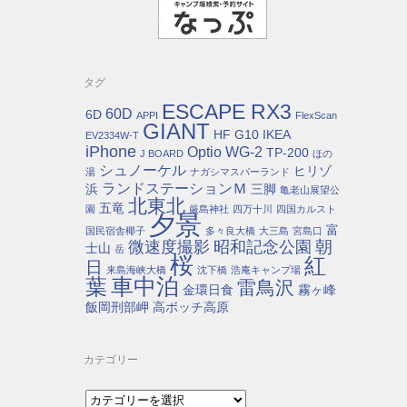
タグ
ESCAPE RX3
60D
6D
APPI
FlexScan
GIANT
HF G10
IKEA
EV2334W-T
iPhone
Optio WG-2
TP-200
J BOARD
ほの
シュノーケル
ヒリゾ
湯
ナガシマスパーランド
ランドステーションＭ
浜
三脚
亀老山展望公
北東北
五竜
園
厳島神社
四万十川
四国カルスト
夕景
富
国民宿舎椰子
多々良大橋
大三島
宮島口
朝
微速度撮影
昭和記念公園
士山
岳
桜
紅
日
来島海峡大橋
沈下橋
浩庵キャンプ場
車中泊
葉
雷鳥沢
金環日食
霧ヶ峰
飯岡刑部岬
高ボッチ高原
カテゴリー
カ
テ