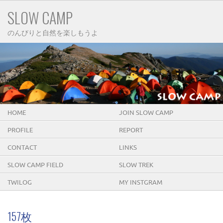
SLOW CAMP
のんびりと自然を楽しもうよ
HOME
JOIN SLOW CAMP
PROFILE
REPORT
CONTACT
LINKS
SLOW CAMP FIELD
SLOW TREK
TWILOG
MY INSTGRAM
157枚