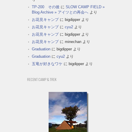
TP-200 その後
に
SLOW CAMP FIELD »
Blog Archive » アイツとの再会へ
より
お花見キャンプ
に
bigdipper
より
お花見キャンプ
に
cyu2
より
お花見キャンプ
に
bigdipper
より
お花見キャンプ
に
minechan
より
Graduation
に
bigdipper
より
Graduation
に
cyu2
より
五竜が好きなワケ
に
bigdipper
より
RECENT CAMP & TREK