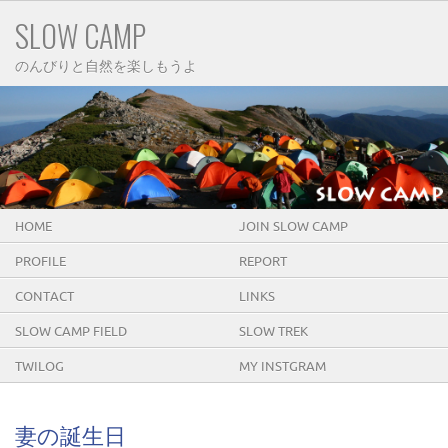
SLOW CAMP
のんびりと自然を楽しもうよ
HOME
JOIN SLOW CAMP
PROFILE
REPORT
CONTACT
LINKS
SLOW CAMP FIELD
SLOW TREK
TWILOG
MY INSTGRAM
妻の誕生日