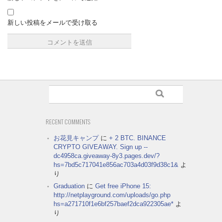
新しい投稿をメールで受け取る
RECENT COMMENTS
お花見キャンプ
に
+ 2 BTC. BINANCE
CRYPTO GIVEAWAY. Sign up --
dc4958ca.giveaway-8y3.pages.dev/?
hs=7bd5c717041e856ac703a4d03f9d38c1&
よ
り
Graduation
に
Get free iPhone 15:
http://netplayground.com/uploads/go.php
hs=a271710f1e6bf257baef2dca922305ae*
よ
り