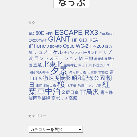
タグ
ESCAPE RX3
60D
6D
APPI
FlexScan
GIANT
HF G10
IKEA
EV2334W-T
iPhone
Optio WG-2
TP-200
J BOARD
ほの
シュノーケル
ヒリゾ
湯
ナガシマスパーランド
ランドステーションＭ
浜
三脚
亀老山展望公
北東北
五竜
園
厳島神社
四万十川
四国カルスト
夕景
富
国民宿舎椰子
多々良大橋
大三島
宮島口
朝
微速度撮影
昭和記念公園
士山
岳
桜
紅
日
来島海峡大橋
沈下橋
浩庵キャンプ場
車中泊
葉
雷鳥沢
金環日食
霧ヶ峰
飯岡刑部岬
高ボッチ高原
カテゴリー
カ
テ
ゴ