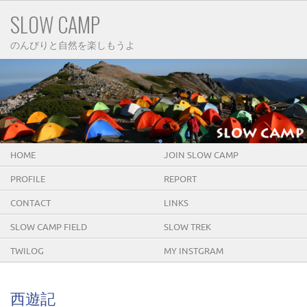
SLOW CAMP
のんびりと自然を楽しもうよ
HOME
JOIN SLOW CAMP
PROFILE
REPORT
CONTACT
LINKS
SLOW CAMP FIELD
SLOW TREK
TWILOG
MY INSTGRAM
西遊記