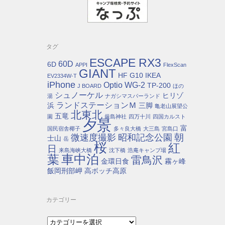
タグ
ESCAPE RX3
60D
6D
APPI
FlexScan
GIANT
HF G10
IKEA
EV2334W-T
iPhone
Optio WG-2
TP-200
J BOARD
ほの
シュノーケル
ヒリゾ
湯
ナガシマスパーランド
ランドステーションＭ
浜
三脚
亀老山展望公
北東北
五竜
園
厳島神社
四万十川
四国カルスト
夕景
富
国民宿舎椰子
多々良大橋
大三島
宮島口
朝
微速度撮影
昭和記念公園
士山
岳
桜
紅
日
来島海峡大橋
沈下橋
浩庵キャンプ場
車中泊
葉
雷鳥沢
金環日食
霧ヶ峰
飯岡刑部岬
高ボッチ高原
カテゴリー
カ
テ