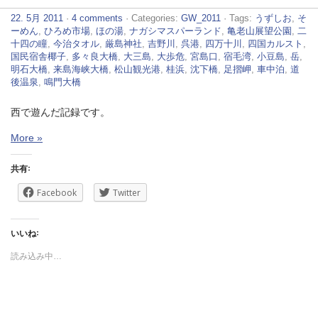
22. 5月 2011
·
4 comments
· Categories:
GW_2011
· Tags:
うずしお
,
そ
ーめん
,
ひろめ市場
,
ほの湯
,
ナガシマスパーランド
,
亀老山展望公園
,
二
十四の瞳
,
今治タオル
,
厳島神社
,
吉野川
,
呉港
,
四万十川
,
四国カルスト
,
国民宿舎椰子
,
多々良大橋
,
大三島
,
大歩危
,
宮島口
,
宿毛湾
,
小豆島
,
岳
,
明石大橋
,
来島海峡大橋
,
松山観光港
,
桂浜
,
沈下橋
,
足摺岬
,
車中泊
,
道
後温泉
,
鳴門大橋
西で遊んだ記録です。
More »
共有:
Facebook
Twitter
いいね:
読み込み中…