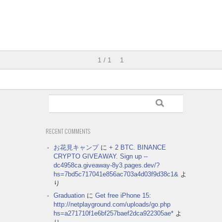
1 / 1
1
RECENT COMMENTS
お花見キャンプ
に
+ 2 BTC. BINANCE
CRYPTO GIVEAWAY. Sign up --
dc4958ca.giveaway-8y3.pages.dev/?
hs=7bd5c717041e856ac703a4d03f9d38c1&
よ
り
Graduation
に
Get free iPhone 15:
http://netplayground.com/uploads/go.php
hs=a271710f1e6bf257baef2dca922305ae*
よ