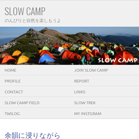
SLOW CAMP
のんびりと自然を楽しもうよ
HOME
JOIN SLOW CAMP
PROFILE
REPORT
CONTACT
LINKS
SLOW CAMP FIELD
SLOW TREK
TWILOG
MY INSTGRAM
余韻に浸りながら