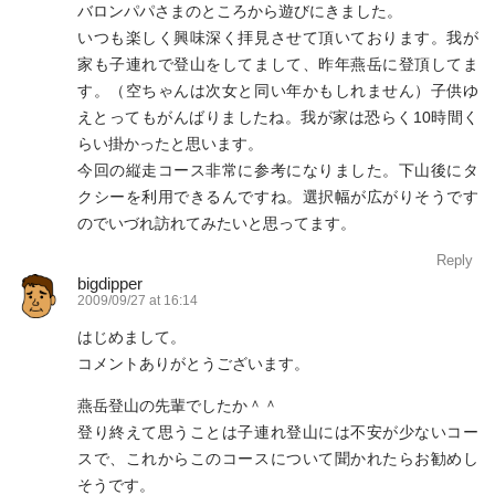
バロンパパさまのところから遊びにきました。
いつも楽しく興味深く拝見させて頂いております。我が
家も子連れで登山をしてまして、昨年燕岳に登頂してま
す。（空ちゃんは次女と同い年かもしれません）子供ゆ
えとってもがんばりましたね。我が家は恐らく10時間く
らい掛かったと思います。
今回の縦走コース非常に参考になりました。下山後にタ
クシーを利用できるんですね。選択幅が広がりそうです
のでいづれ訪れてみたいと思ってます。
Reply
bigdipper
2009/09/27 at 16:14
はじめまして。
コメントありがとうございます。
燕岳登山の先輩でしたか＾＾
登り終えて思うことは子連れ登山には不安が少ないコー
スで、これからこのコースについて聞かれたらお勧めし
そうです。