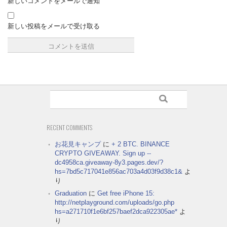
新しいコメントをメールで通知
新しい投稿をメールで受け取る
RECENT COMMENTS
お花見キャンプ
に
+ 2 BTC. BINANCE
CRYPTO GIVEAWAY. Sign up --
dc4958ca.giveaway-8y3.pages.dev/?
hs=7bd5c717041e856ac703a4d03f9d38c1&
よ
り
Graduation
に
Get free iPhone 15:
http://netplayground.com/uploads/go.php
hs=a271710f1e6bf257baef2dca922305ae*
よ
り