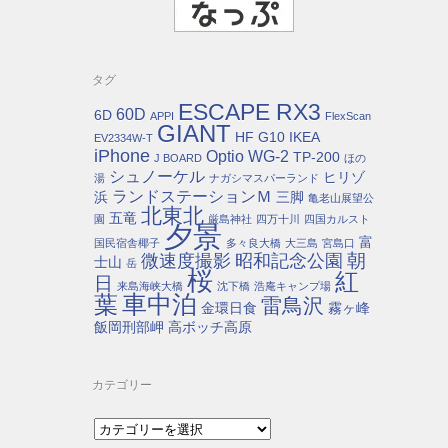
タグ
ESCAPE RX3
60D
6D
APPI
FlexScan
GIANT
HF G10
IKEA
EV2334W-T
iPhone
Optio WG-2
TP-200
J BOARD
ほの
シュノーケル
ヒリゾ
湯
ナガシマスパーランド
ランドステーションＭ
浜
三脚
亀老山展望公
北東北
五竜
園
厳島神社
四万十川
四国カルスト
夕景
富
国民宿舎椰子
多々良大橋
大三島
宮島口
朝
微速度撮影
昭和記念公園
士山
岳
桜
紅
日
来島海峡大橋
沈下橋
浩庵キャンプ場
車中泊
葉
雷鳥沢
金環日食
霧ヶ峰
飯岡刑部岬
高ボッチ高原
カテゴリー
カ
テ