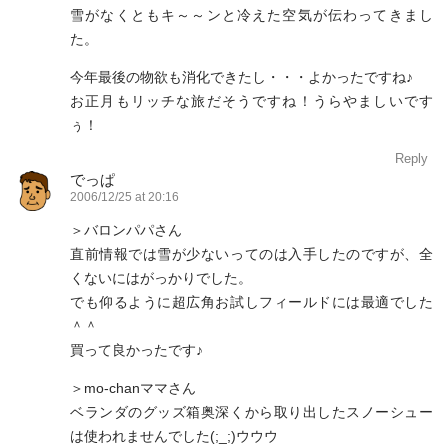
雪がなくともキ～～ンと冷えた空気が伝わってきまし
た。
今年最後の物欲も消化できたし・・・よかったですね♪
お正月もリッチな旅だそうですね！うらやましいです
ぅ！
Reply
でっぱ
2006/12/25 at 20:16
＞バロンパパさん
直前情報では雪が少ないってのは入手したのですが、全
くないにはがっかりでした。
でも仰るように超広角お試しフィールドには最適でした
＾＾
買って良かったです♪
＞mo-chanママさん
ベランダのグッズ箱奥深くから取り出したスノーシュー
は使われませんでした(;_;)ウウウ