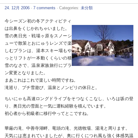
24. 12月 2006
·
7 comments
· Categories:
未分類
今シーズン初の冬アクティビティ
は出鼻をくじかれちゃいました。
雪の奥日光・戦場ヶ原をスノーシ
ューで散策とおにゅうレンズで楽
しむプランは、湯本スキー場もや
っとリフトが一本動くくらいの積
雪のなさで、温泉家族旅行にプラ
ン変更となりました。
まあこれはこれで楽しい時間ですね。
滝巡り、プチ雪遊び、温泉とノンビリの休日と。
ちいにゃも高速ロングドライブをそつなくこなし、いろは坂の登
り、奥日光の雪面と一気に運転経験を積んでいます。
初心者から初級者に移行中ってとこですね。
華厳の滝、中善寺湖畔、竜頭の滝、光徳牧場、湯滝と周ります。
天気には恵まれていましたが、奥に行くにつれ風も強く体感気温