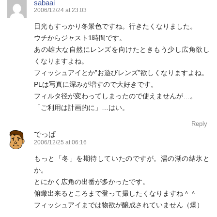
sabaai
2006/12/24 at 23:03
日光もすっかり冬景色ですね。行きたくなりました。
ウチからジャスト1時間です。
あの雄大な自然にレンズを向けたときもう少し広角欲し
くなりますよね。
フィッシュアイとか”お遊びレンズ”欲しくなりますよね。
PLは写真に深みが増すので大好きです。
フィルタ径が変わってしまったので使えませんが…。
「ご利用は計画的に」…はい。
Reply
でっぱ
2006/12/25 at 06:16
もっと「冬」を期待していたのですが。湯の湖の結氷と
か。
とにかく広角の出番が多かったです。
俯瞰出来るところまで登って撮したくなりますね＾＾
フィッシュアイまでは物欲が醸成されていません（爆）