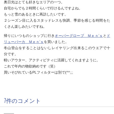
奥日光はとても好きなエリアの一つ。
自宅からでも２時間くらいで行けるんですよね。
もっと雪のあるときに再訪したいです。
２シーズン目に入るスタッドレスも快調、季節を感じる時間をた
くさん楽しみたいですね。
帰りにいつものショップに行き
オーバーグローブ Ｍｅｎ’ｓ
と
ド
リューパーカ Ｍｅｎ’ｓ
を買いました。
冬山登山をすることはないしレイヤリング出来るこのウエアで十
分です。
軽いアウター、アクティビティに活躍してくれますように。
これで年内の物欲納めです（笑）
買いそびれているPLフィルターは別で(^^;;;
7件のコメント