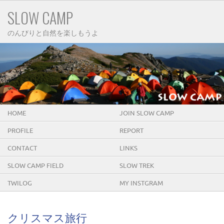
SLOW CAMP
のんびりと自然を楽しもうよ
HOME
JOIN SLOW CAMP
PROFILE
REPORT
CONTACT
LINKS
SLOW CAMP FIELD
SLOW TREK
TWILOG
MY INSTGRAM
クリスマス旅行