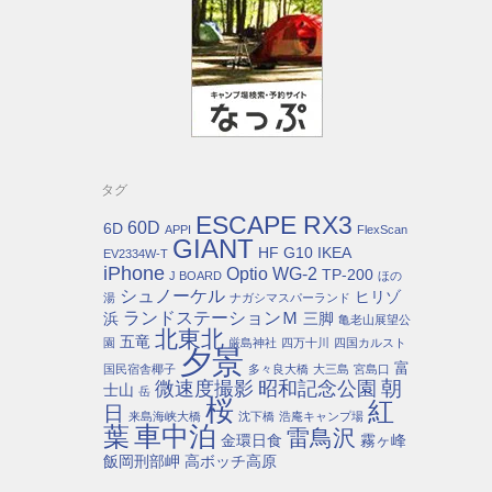
タグ
ESCAPE RX3
60D
6D
APPI
FlexScan
GIANT
HF G10
IKEA
EV2334W-T
iPhone
Optio WG-2
TP-200
J BOARD
ほの
シュノーケル
ヒリゾ
湯
ナガシマスパーランド
ランドステーションＭ
浜
三脚
亀老山展望公
北東北
五竜
園
厳島神社
四万十川
四国カルスト
夕景
富
国民宿舎椰子
多々良大橋
大三島
宮島口
朝
微速度撮影
昭和記念公園
士山
岳
桜
紅
日
来島海峡大橋
沈下橋
浩庵キャンプ場
車中泊
葉
雷鳥沢
金環日食
霧ヶ峰
飯岡刑部岬
高ボッチ高原