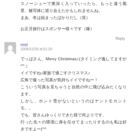
スノーシューで奥深く入っていったら、もっと違う風
景、被写体に巡り会えたかもしれませんね。
まあ、冬は始まったばかりだし（笑）
お正月旅行はスポンサー様々です（爆）
Reply
mel
2006/12/26 at 01:20
でっぱさん、Merry Christmas♪(タイミング逸してますが
^^;）
イイですね♪家族で過ごすクリスマス♪
広角で撮った写真が気持ちイイですねー！
こういう写真を見ちゃうと自然の中に飛び込みたくなり
ます。
しかし、ホント雪がないというのはナントモカント
モ。。
でも、皆さんゆっくりできた様で何よりです。
行った先々の環境に身を任せてまったりするのも私は好
きですよー(^^