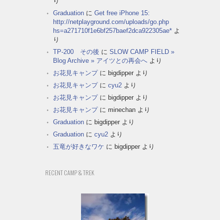
り
Graduation
に
Get free iPhone 15:
http://netplayground.com/uploads/go.php
hs=a271710f1e6bf257baef2dca922305ae*
よ
り
TP-200 その後
に
SLOW CAMP FIELD »
Blog Archive » アイツとの再会へ
より
お花見キャンプ
に
bigdipper
より
お花見キャンプ
に
cyu2
より
お花見キャンプ
に
bigdipper
より
お花見キャンプ
に
minechan
より
Graduation
に
bigdipper
より
Graduation
に
cyu2
より
五竜が好きなワケ
に
bigdipper
より
RECENT CAMP & TREK