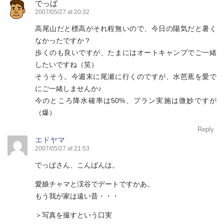
でっぱ
2007/05/27 at 20:32
高尾山だと標高がそれ程無いので、今日の陽気だと暑く
なかったですか？
歩くのも良いですが、たまにはオートキャンプでご一緒
したいですね（笑）
そうそう。今週末に尾瀬に行くのですが、水芭蕉を愛で
にご一緒しませんか♪
今のところ降水確率は50%、プラン実施は微妙ですが
（爆）
Reply
エドヤマ
2007/05/27 at 21:53
でっぱさん、こんばんは。
愛娘チャマと渓谷でデートですかあ。
もう我が家は遠い昔・・・
＞写真を撮すという口実