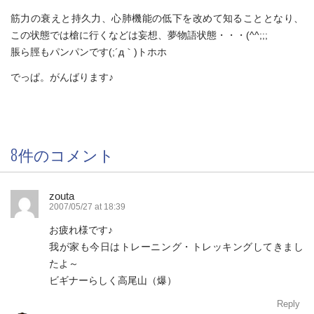
筋力の衰えと持久力、心肺機能の低下を改めて知ることとなり、
この状態では槍に行くなどは妄想、夢物語状態・・・(^^;;;
脹ら脛もパンパンです(;´д｀)トホホ
でっぱ。がんばります♪
8件のコメント
zouta
2007/05/27 at 18:39
お疲れ様です♪
我が家も今日はトレーニング・トレッキングしてきまし
たよ～
ビギナーらしく高尾山（爆）
Reply