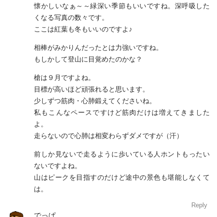
懐かしいなぁ～～緑深い季節もいいですね。深呼吸した
くなる写真の数々です。
ここは紅葉も冬もいいのですよ♪
相棒がみかりんだったとは力強いですね。
もしかして登山に目覚めたのかな？
槍は９月ですよね。
目標が高いほど頑張れると思います。
少しずつ筋肉・心肺鍛えてくださいね。
私もこんなペースですけど筋肉だけは増えてきました
よ。
走らないので心肺は相変わらずダメですが（汗）
前しか見ないで走るように歩いている人ホントもったい
ないですよね。
山はピークを目指すのだけど途中の景色も堪能しなくて
は。
Reply
でっぱ