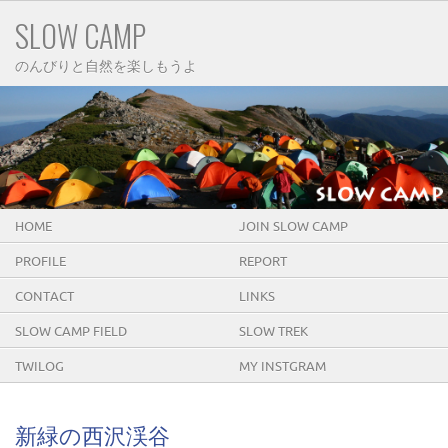
SLOW CAMP
のんびりと自然を楽しもうよ
HOME
JOIN SLOW CAMP
PROFILE
REPORT
CONTACT
LINKS
SLOW CAMP FIELD
SLOW TREK
TWILOG
MY INSTGRAM
新緑の西沢渓谷