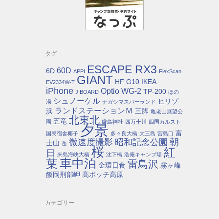
タグ
ESCAPE RX3
60D
6D
APPI
FlexScan
GIANT
HF G10
IKEA
EV2334W-T
iPhone
Optio WG-2
TP-200
J BOARD
ほの
シュノーケル
ヒリゾ
湯
ナガシマスパーランド
ランドステーションＭ
浜
三脚
亀老山展望公
北東北
五竜
園
厳島神社
四万十川
四国カルスト
夕景
富
国民宿舎椰子
多々良大橋
大三島
宮島口
朝
微速度撮影
昭和記念公園
士山
岳
桜
紅
日
来島海峡大橋
沈下橋
浩庵キャンプ場
車中泊
葉
雷鳥沢
金環日食
霧ヶ峰
飯岡刑部岬
高ボッチ高原
カテゴリー
カ