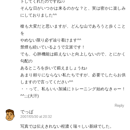
トしてくれたのですね♪♪
そんな日がいつかは来るのかな？と、実は密かに楽しみ
にしておりました^^
槍も大変だと思いますが、どんな山であろうと歩くこと
を
やめない限り必ず辿り着けます^^
禁煙も続いているようで立派です！
でも、心肺機能は鍛えないと向上しないので、とにかく
勾配の
あるところを歩いて鍛えましょうね♪
あまり頼りにならない私たちですが、必要でしたらお供
しますので言ってください^^
・・って、私もいい加減にトレーニング始めなきゃー！
^^;;;(大汗)
Reply
でっぱ
2007/05/30 at 20:32
写真では伝えきれない程濃く瑞々しい新緑でした。