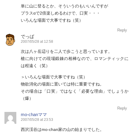
単に山に登るとか、そういうのもいいんですが
プラスαで2倍楽しめるわけで、口実・・・
いろんな場面で大事ですね（笑）
Reply
でっぱ
2007/05/28 at 12:58
次は八ヶ岳辺りを二人で歩こうと思っています。
槍に向けての現場鍛錬の相棒なので、ロマンティックに
は程遠く（笑）
＞いろんな場面で大事ですね（笑）
物欲消化の場面に置いては特に重要ですね。
その場合は「口実」ではなく「必要な理由」でしょうか
（爆）
Reply
mo-chanママ
2007/05/28 at 23:53
西沢渓谷はmo-chan家の山の始まりでした。