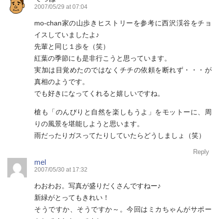
2007/05/29 at 07:04
mo-chan家の山歩きヒストリーを参考に西沢渓谷をチョ
イスしていましたよ♪
先輩と同じ１歩を（笑）
紅葉の季節にも是非行こうと思っています。
実加は目覚めたのではなくチチの依頼を断れず・・・が
真相のようです。
でも好きになってくれると嬉しいですね。
槍も「のんびりと自然を楽しもうよ」をモットーに、周
りの風景を堪能しようと思います。
雨だったりガスってたりしていたらどうしましょ（笑）
Reply
mel
2007/05/30 at 17:32
わおわお。写真が盛りだくさんですねー♪
新緑がとってもきれい！
そうですか、そうですか～。今回はミカちゃんがサポー