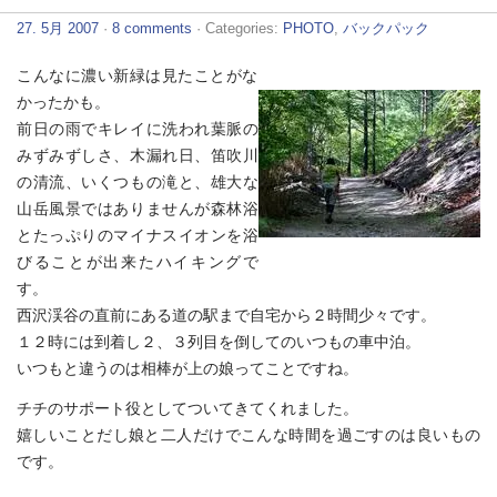
27. 5月 2007
·
8 comments
· Categories:
PHOTO
,
バックパック
こんなに濃い新緑は見たことがな
かったかも。
前日の雨でキレイに洗われ葉脈の
みずみずしさ、木漏れ日、笛吹川
の清流、いくつもの滝と、雄大な
山岳風景ではありませんが森林浴
とたっぷりのマイナスイオンを浴
びることが出来たハイキングで
す。
西沢渓谷の直前にある道の駅まで自宅から２時間少々です。
１２時には到着し２、３列目を倒してのいつもの車中泊。
いつもと違うのは相棒が上の娘ってことですね。
チチのサポート役としてついてきてくれました。
嬉しいことだし娘と二人だけでこんな時間を過ごすのは良いもの
です。