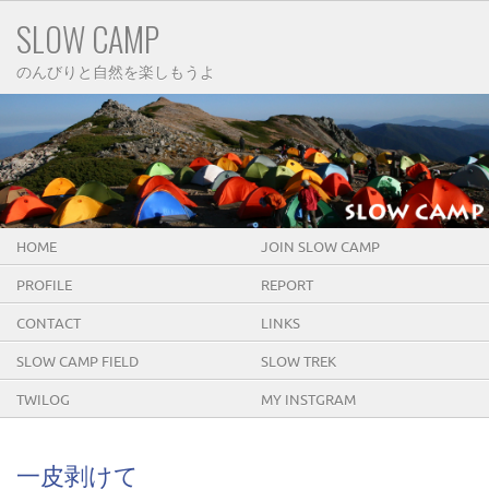
SLOW CAMP
のんびりと自然を楽しもうよ
HOME
JOIN SLOW CAMP
PROFILE
REPORT
CONTACT
LINKS
SLOW CAMP FIELD
SLOW TREK
TWILOG
MY INSTGRAM
一皮剥けて