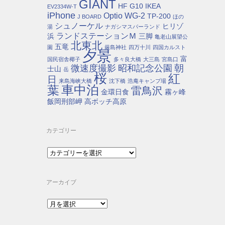
GIANT
HF G10
IKEA
EV2334W-T
iPhone
Optio WG-2
TP-200
J BOARD
ほの
シュノーケル
ヒリゾ
湯
ナガシマスパーランド
ランドステーションＭ
浜
三脚
亀老山展望公
北東北
五竜
園
厳島神社
四万十川
四国カルスト
夕景
富
国民宿舎椰子
多々良大橋
大三島
宮島口
朝
微速度撮影
昭和記念公園
士山
岳
桜
紅
日
来島海峡大橋
沈下橋
浩庵キャンプ場
車中泊
葉
雷鳥沢
金環日食
霧ヶ峰
飯岡刑部岬
高ボッチ高原
カテゴリー
カ
テ
ゴ
リ
アーカイブ
ー
ア
ー
カ
イ