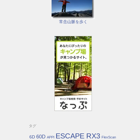
常念山脈を歩く
タグ
ESCAPE RX3
60D
6D
APPI
FlexScan