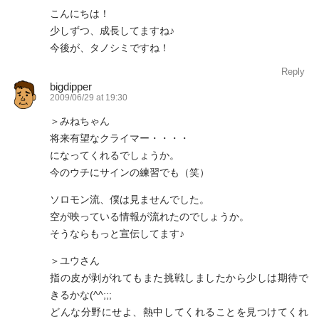
こんにちは！
少しずつ、成長してますね♪
今後が、タノシミですね！
Reply
bigdipper
2009/06/29 at 19:30
＞みねちゃん
将来有望なクライマー・・・・
になってくれるでしょうか。
今のウチにサインの練習でも（笑）
ソロモン流、僕は見ませんでした。
空が映っている情報が流れたのでしょうか。
そうならもっと宣伝してます♪
＞ユウさん
指の皮が剥がれてもまた挑戦しましたから少しは期待で
きるかな(^^;;;
どんな分野にせよ、熱中してくれることを見つけてくれ